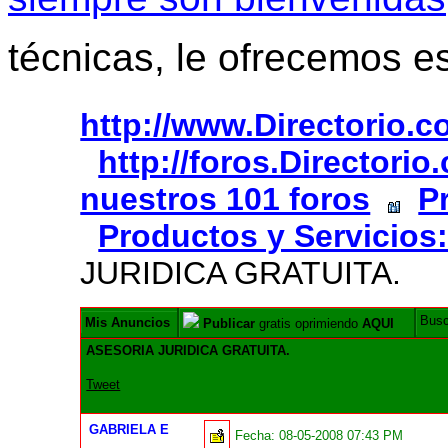
técnicas, le ofrecemos e
http://www.Directorio.
http://foros.Directori
nuestros 101 foros
P
Productos y Servicios
JURIDICA GRATUITA.
Bus
Mis Anuncios
Publicar
gratis oprimiendo
AQUI
ASESORIA JURIDICA GRATUITA.
Tweet
GABRIELA E
Fecha:
08-05-2008 07:43 PM