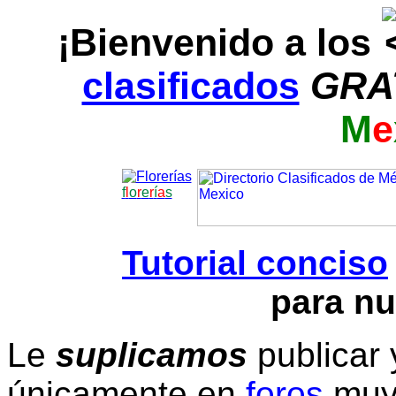
¡Bienvenido a los
clasificados
GRA
M
e
f
l
o
r
e
r
í
a
s
Tutorial conciso
para nu
Le
suplicamos
publicar 
únicamente en
foros
muy 