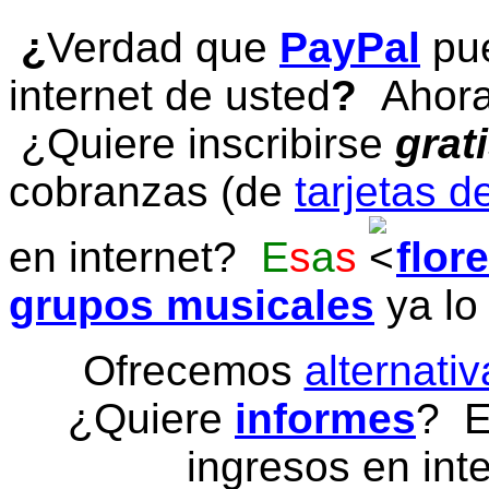
¿
Verdad que
PayPal
pue
internet de usted
?
Ahora 
¿Quiere inscribirse
grat
cobranzas (de
tarjetas d
en internet?
E
s
a
s
flor
grupos musicales
ya lo
Ofrecemos
alternativ
¿Quiere
informes
? E
ingresos en inte