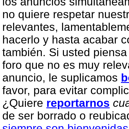
los anuncios simultanea
no quiere respetar nuestr
relevantes, lamentablem
hacerlo y hasta acabar c
también. Si usted piensa
foro que no es muy relev
anuncio, le suplicamos
b
favor, para evitar compli
¿Quiere
reportarnos
cua
de ser borrado o reubic
siempre son bienvenidas