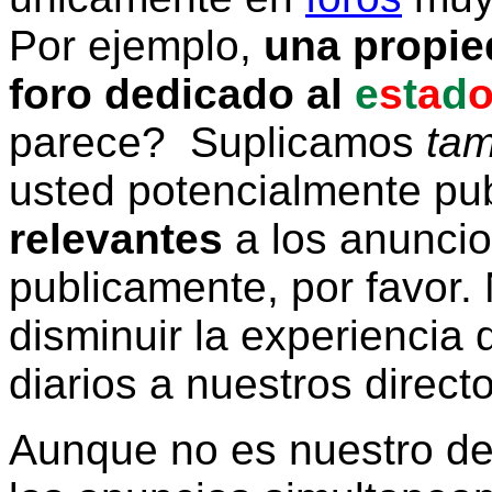
Por ejemplo,
una propie
foro dedicado al
e
s
t
a
d
parece? Suplicamos
tam
usted potencialmente pu
relevantes
a los anunci
publicamente, por favor. 
disminuir la experiencia d
diarios a nuestros direct
Aunque no es nuestro d