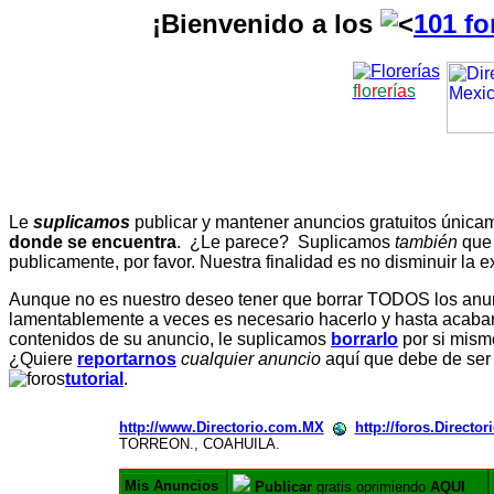
¡Bienvenido a los
101 fo
f
l
o
r
e
r
í
a
s
Le
suplicamos
publicar y mantener anuncios gratuitos únic
donde se encuentra
. ¿Le parece? Suplicamos
también
que
publicamente, por favor. Nuestra finalidad es no disminuir la ex
Aunque no es nuestro deseo tener que borrar TODOS los anunc
lamentablemente a veces es necesario hacerlo y hasta acabar 
contenidos de su anuncio, le suplicamos
borrarlo
por si mismo
¿Quiere
reportarnos
cualquier anuncio
aquí que debe de ser
tutorial
.
http://www.Directorio.com.MX
http://foros.Directo
TORREON., COAHUILA.
Mis Anuncios
Publicar
gratis oprimiendo
AQUI