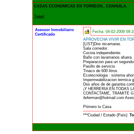
CASAS ECONOMICAS EN TORREON., COAHUILA.
Tweet
Asessor Inmobiliario
Fecha:
04-02-2009 09:
Certificado
APROVECHA VIVIR EN TO
[LIST]Dos recamaras.
Sala comedor.
Cocina independiente.
Baño con lavamanos afuera.
Preparacion para un segundo
Pasillo de servicio.
Tinaco de 600 litros.
Ecotecnologia : sistema ahor
Impermeabilizacion termica g
Dos años de de garantia contr
¡Y HERRERIA EN TODAS L
CONTACTAME, TRAMITE G
ileferman@hotmail.com Aseso
Primero tu Casa
***Ciudad / Estado (País):
To