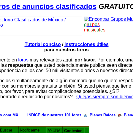
ros de anuncios clasificados
GRATUIT
g
r
u
p
o
s
m
u
s
i
c
a
l
e
s
Tutorial conciso
/
Instrucciones útiles
para nuestros foros
amente en
foros
muy relevantes aquí,
por favor
. Por ejemplo,
una
 las
respuestas
que usted potencialmente publica sean direc
periencia de los casi 50 mil visitantes diarios a nuestros direct
ios simultaneamente de algún miembro que no quiere respetar n
con su membresía gratuita también. Si usted piensa que tiene 
, por favor, para evitar complicaciones potenciales. ¿Sí?
 borrado o reubicado por nosotros?
Quejas siempre son bienv
rio.com.MX
INDICE de nuestros 101 foros
Bienes Raíces
Bien
Buscar
Notificarme
AYUDA
Contestar