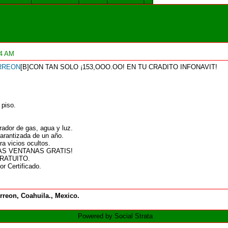
24 AM
RREON
[B]CON TAN SOLO ¡153,OOO.OO! EN TU CRADITO INFONAVIT!
 piso.
rador de gas, agua y luz.
arantizada de un año.
a vicios ocultos.
AS VENTANAS GRATIS!
RATUITO.
r Certificado.
rreon, Coahuila., Mexico.
Powered by Social Strata