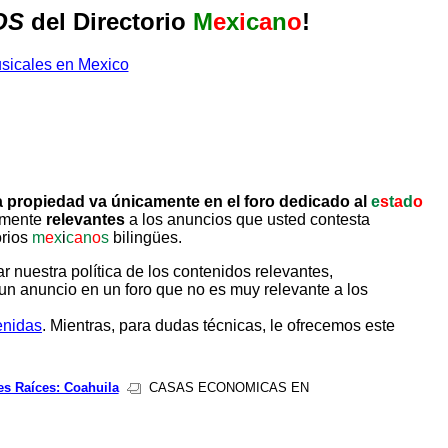
OS
del Directorio
M
e
x
i
c
a
n
o
!
 propiedad va únicamente en el foro dedicado al
e
s
t
a
d
o
tamente
relevantes
a los anuncios que usted contesta
orios
m
e
x
i
c
a
n
o
s
bilingües.
uestra política de los contenidos relevantes,
un anuncio en un foro que no es muy relevante a los
enidas
. Mientras, para dudas técnicas, le ofrecemos este
es Raíces: Coahuila
CASAS ECONOMICAS EN