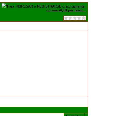
*Para INGRESAR o REGISTRARSE gratuitamente,
oprima AQUI por favor...