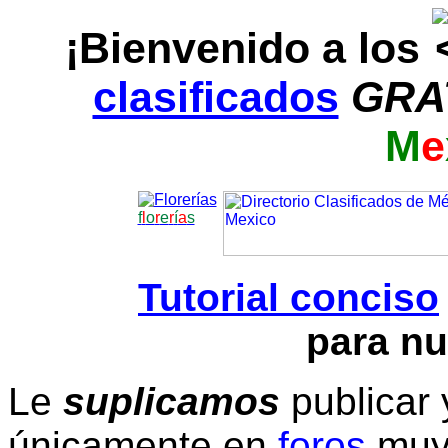
¡Bienvenido a los
clasificados
GRA
M
e
f
l
o
r
e
r
í
a
s
Tutorial conciso
para nu
Le
suplicamos
publicar 
únicamente en
foros
muy 