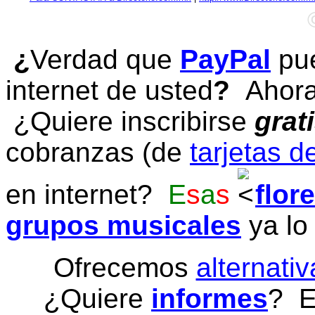
¿
Verdad que
PayPal
pue
internet de usted
?
Ahora 
¿Quiere inscribirse
grat
cobranzas (de
tarjetas d
en internet?
E
s
a
s
flor
grupos musicales
ya lo
Ofrecemos
alternativ
¿Quiere
informes
? E