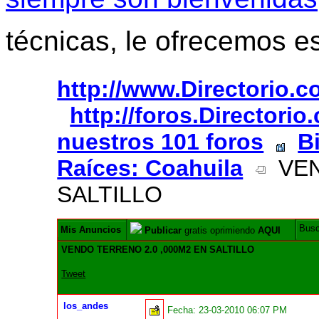
técnicas, le ofrecemos e
http://www.Directorio.
http://foros.Directori
nuestros 101 foros
B
Raíces: Coahuila
VEN
SALTILLO
Bus
Mis Anuncios
Publicar
gratis oprimiendo
AQUI
VENDO TERRENO 2.0 ,000M2 EN SALTILLO
Tweet
los_andes
Fecha:
23-03-2010 06:07 PM