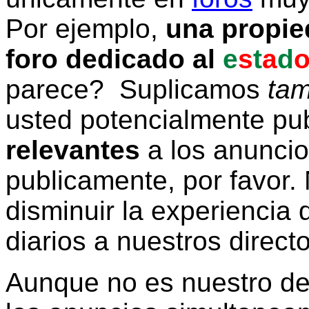
Por ejemplo,
una propie
foro dedicado al
e
s
t
a
d
parece? Suplicamos
tam
usted potencialmente pu
relevantes
a los anunci
publicamente, por favor. 
disminuir la experiencia d
diarios a nuestros direct
Aunque no es nuestro d