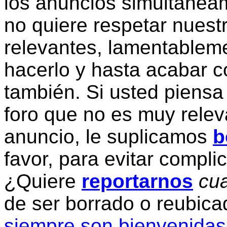
los anuncios simultanea
no quiere respetar nuestr
relevantes, lamentablem
hacerlo y hasta acabar c
también. Si usted piensa
foro que no es muy relev
anuncio, le suplicamos
b
favor, para evitar compli
¿Quiere
reportarnos
cua
de ser borrado o reubic
siempre son bienvenidas