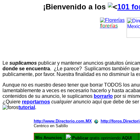
¡Bienvenido a los
101 fo
f
l
o
r
e
r
í
a
s
Le
suplicamos
publicar y mantener anuncios gratuitos únic
donde se encuentra
. ¿Le parece? Suplicamos
también
que
publicamente, por favor. Nuestra finalidad es no disminuir la ex
Aunque no es nuestro deseo tener que borrar TODOS los anunc
lamentablemente a veces es necesario hacerlo y hasta acabar 
contenidos de su anuncio, le suplicamos
borrarlo
por si mismo
¿Quiere
reportarnos
cualquier anuncio
aquí que debe de ser
tutorial
.
http://www.Directorio.com.MX
http://foros.Directo
Centrico en Saltillo
Mis Anuncios
Publicar
gratis oprimiendo
AQUI