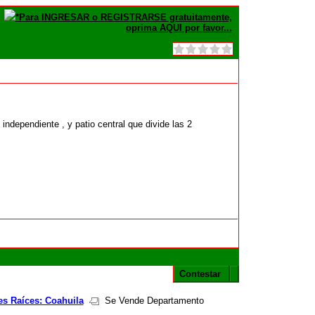
*Para INGRESAR o REGISTRARSE gratuitamente,
oprima AQUI por favor...
l independiente , y patio central que divide las 2
Contestar
es Raíces: Coahuila
Se Vende Departamento