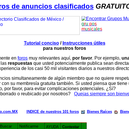
ros de anuncios clasificados
GRATUIT
g
r
u
p
o
s
m
u
s
i
c
a
l
e
s
Tutorial conciso
/
Instrucciones útiles
para nuestros foros
amente en
foros
muy relevantes aquí,
por favor
. Por ejemplo,
una
 las
respuestas
que usted potencialmente publica sean direc
periencia de los casi 50 mil visitantes diarios a nuestros direct
ios simultaneamente de algún miembro que no quiere respetar n
con su membresía gratuita también. Si usted piensa que tiene 
, por favor, para evitar complicaciones potenciales. ¿Sí?
 borrado o reubicado por nosotros?
Quejas siempre son bienv
rio.com.MX
INDICE de nuestros 101 foros
Bienes Raíces
Bien
Buscar
Notificarme
AYUDA
Contestar