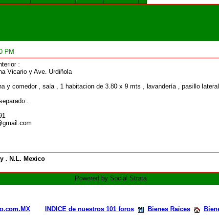
10 PM
erior :
na Vicario y Ave. Urdiñola
na y comedor , sala , 1 habitacion de 3.80 x 9 mts , lavandería , pasillo latera
separado .
91
c@gmail.com
y . N.L. Mexico
Powered by Social Strata
rio.com.MX
INDICE de nuestros 101 foros
Bienes Raíces
Bien