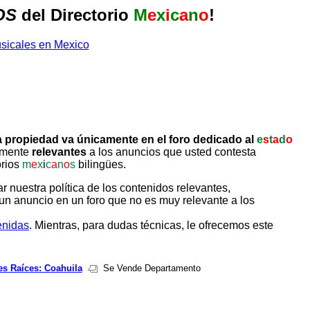
OS
del Directorio
M
e
x
i
c
a
n
o
!
 propiedad va únicamente en el foro dedicado al
e
s
t
a
d
o
tamente
relevantes
a los anuncios que usted contesta
orios
m
e
x
i
c
a
n
o
s
bilingües.
uestra política de los contenidos relevantes,
un anuncio en un foro que no es muy relevante a los
enidas
. Mientras, para dudas técnicas, le ofrecemos este
es Raíces: Coahuila
Se Vende Departamento