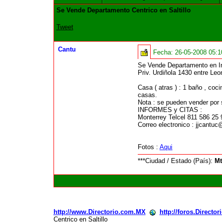
Se Vende Departamento Centrico en Saltillo
Tweet
Cantu
Fecha:
26-05-2008 05:
Se Vende Departamento en Int
Priv. Urdiñola 1430 entre Leo
Casa ( atras ) : 1 baño , coci
casas.
Nota : se pueden vender por 
INFORMES y CITAS :
Monterrey Telcel 811 586 25 
Correo electronico : jjcantu
Fotos :
Aqui
***Ciudad / Estado (País):
Mt
http://www.Directorio.com.MX
http://foros.Directo
Centrico en Saltillo