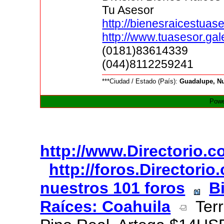
Tu Asesor
http://bienesraicestua
http://www.tuasesor.ga
(0181)83614339
(044)8112259241
***Ciudad / Estado (País):
Guadalupe, N
Powe
http://www.Directorio.
http://foros.Directori
nuestros 101 foros
B
Raíces: Coahuila
Terr