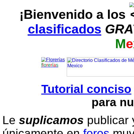
¡Bienvenido a los
clasificados
GRA
M
e
f
l
o
r
e
r
í
a
s
Tutorial conciso
para nu
Le
suplicamos
publicar 
únicamente en
foros
muy 