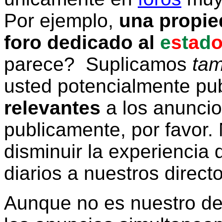
Por ejemplo,
una propie
foro dedicado al
e
s
t
a
d
parece? Suplicamos
tam
usted potencialmente pu
relevantes
a los anunci
publicamente, por favor. 
disminuir la experiencia d
diarios a nuestros direct
Aunque no es nuestro d