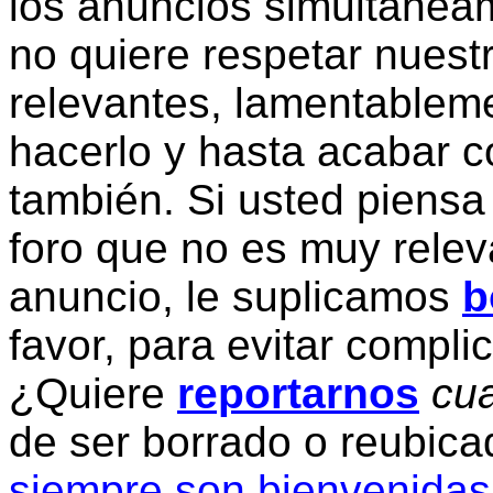
los anuncios simultanea
no quiere respetar nuestr
relevantes, lamentablem
hacerlo y hasta acabar c
también. Si usted piensa
foro que no es muy relev
anuncio, le suplicamos
b
favor, para evitar compli
¿Quiere
reportarnos
cua
de ser borrado o reubic
siempre son bienvenidas