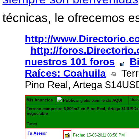
técnicas, le ofrecemos e
http://www.Directorio.
http://foros.Directori
nuestros 101 foros
B
Raíces: Coahuila
Terr
Pino Real, Artega $14US
Bus
Mis Anuncios
Publicar
gratis oprimiendo
AQUI
Terreno campestre 6,800m2 en Pino Real, Artega $14USD
negociable
Tweet
Tu Asesor
Fecha:
15-05-2011 03:58 PM