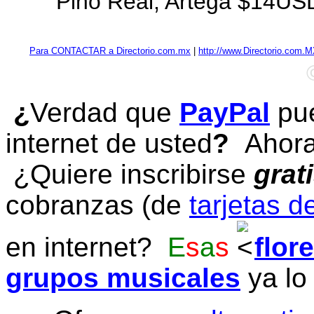
Pino Real, Artega $14US
Para CONTACTAR a Directorio.com.mx
|
http://www.Directorio.com.
¿
Verdad que
PayPal
pue
internet de usted
?
Ahora 
¿Quiere inscribirse
grat
cobranzas (de
tarjetas d
en internet?
E
s
a
s
flor
grupos musicales
ya lo