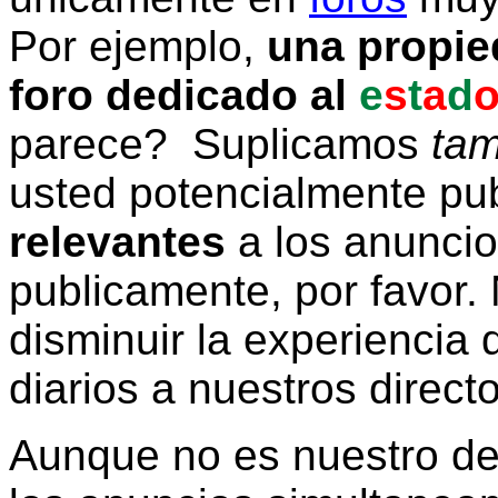
Por ejemplo,
una propie
foro dedicado al
e
s
t
a
d
parece? Suplicamos
tam
usted potencialmente pu
relevantes
a los anunci
publicamente, por favor. 
disminuir la experiencia d
diarios a nuestros direct
Aunque no es nuestro d