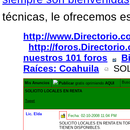
técnicas, le ofrecemos e
http://www.Directorio.
http://foros.Directori
nuestros 101 foros
B
Raíces: Coahuila
SOL
Bus
Mis Anuncios
Publicar
gratis oprimiendo
AQUI
SOLICITO LOCALES EN RENTA
Tweet
Lic. Elda
Fecha:
02-10-2008 11:04 PM
SOLICITO LOCALES EN RENTA EN T
TIENEN DISPONIBLES.