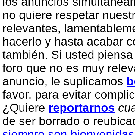
los anuncios simultanea
no quiere respetar nuestr
relevantes, lamentablem
hacerlo y hasta acabar c
también. Si usted piensa
foro que no es muy relev
anuncio, le suplicamos
b
favor, para evitar compli
¿Quiere
reportarnos
cua
de ser borrado o reubic
siempre son bienvenidas