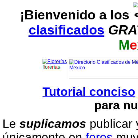
¡Bienvenido a los
clasificados
GRA
M
e
f
l
o
r
e
r
í
a
s
Tutorial conciso
para nu
Le
suplicamos
publicar 
únicamente en
foros
muy 