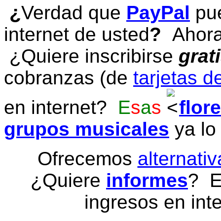
¿
Verdad que
PayPal
pue
internet de usted
?
Ahora 
¿Quiere inscribirse
grat
cobranzas (de
tarjetas d
en internet?
E
s
a
s
flor
grupos musicales
ya lo
Ofrecemos
alternativ
¿Quiere
informes
? E
ingresos en inte