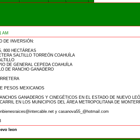
31 AM
 DE INVERSIÓN:
5, 800 HECTÁREAS
RETERA SALTILLO TORREÓN COAHUÍLA
ALTILLO
IPIO DE GENERAL CEPEDA COAHUÍLA
LLO DE RANCHO GANADERO
CARRETERA
 DE PESOS MEXICANOS
NCHOS GANADEROS Y CINEGÉTICOS EN EL ESTADO DE NUEVO LEÓ
OCARRIL EN LOS MUNICIPIOS DEL ÁREA METROPOLITANA DE MONTER
ienesraices@intercable.net y casanova55_@hotmail.com
3
evo leon