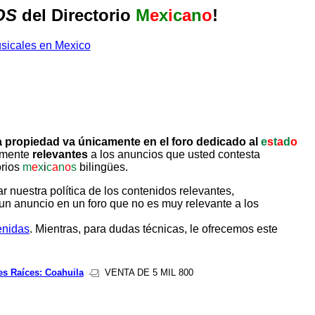
OS
del Directorio
M
e
x
i
c
a
n
o
!
 propiedad va únicamente en el foro dedicado al
e
s
t
a
d
o
tamente
relevantes
a los anuncios que usted contesta
orios
m
e
x
i
c
a
n
o
s
bilingües.
uestra política de los contenidos relevantes,
un anuncio en un foro que no es muy relevante a los
enidas
. Mientras, para dudas técnicas, le ofrecemos este
es Raíces: Coahuila
VENTA DE 5 MIL 800