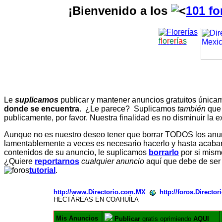
¡Bienvenido a los
101 fo
f
l
o
r
e
r
í
a
s
Le
suplicamos
publicar y mantener anuncios gratuitos únic
donde se encuentra
. ¿Le parece? Suplicamos
también
que
publicamente, por favor. Nuestra finalidad es no disminuir la ex
Aunque no es nuestro deseo tener que borrar TODOS los anunc
lamentablemente a veces es necesario hacerlo y hasta acabar 
contenidos de su anuncio, le suplicamos
borrarlo
por si mismo
¿Quiere
reportarnos
cualquier anuncio
aquí que debe de ser
tutorial
.
http://www.Directorio.com.MX
http://foros.Directo
HECTÁREAS EN COAHUÍLA
Mis Anuncios
Publicar
gratis oprimiendo
AQUI