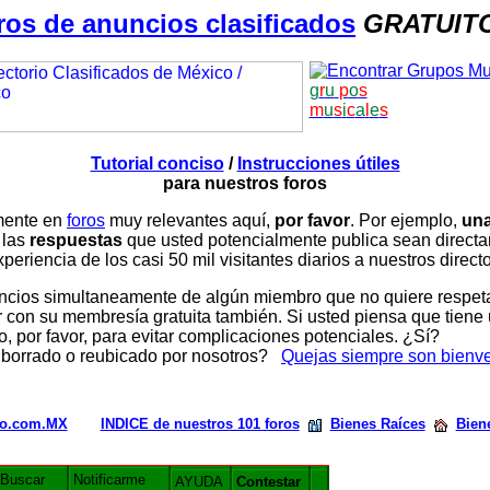
ros de anuncios clasificados
GRATUIT
g
r
u
p
o
s
m
u
s
i
c
a
l
e
s
Tutorial conciso
/
Instrucciones útiles
para nuestros foros
amente en
foros
muy relevantes aquí,
por favor
. Por ejemplo,
una
 las
respuestas
que usted potencialmente publica sean direc
periencia de los casi 50 mil visitantes diarios a nuestros direct
ios simultaneamente de algún miembro que no quiere respetar n
con su membresía gratuita también. Si usted piensa que tiene 
, por favor, para evitar complicaciones potenciales. ¿Sí?
 borrado o reubicado por nosotros?
Quejas siempre son bienv
rio.com.MX
INDICE de nuestros 101 foros
Bienes Raíces
Bien
Buscar
Notificarme
AYUDA
Contestar