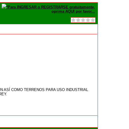
*Para INGRESAR o REGISTRARSE gratuitamente,
oprima AQUI por favor...
N ASÍ COMO TERRENOS PARA USO INDUSTRIAL
REY.