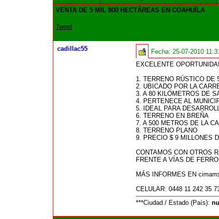
VENTA DE 5 MIL 800 HECTÁREAS EN COAHUÍLA
Tweet
cadillac55
Fecha:
25-07-2010 11:
EXCELENTE OPORTUNIDAD
1. TERRENO RÚSTICO DE 
2. UBICADO POR LA CAR
3. A 80 KILÓMETROS DE S
4. PERTENECE AL MUNIC
5. IDEAL PARA DESARRO
6. TERRENO EN BREÑA
7. A 500 METROS DE LA 
8. TERRENO PLANO
9. PRECIO $ 9 MILLONES
CONTAMOS CON OTROS RA
FRENTE A VÍAS DE FERR
MÁS INFORMES EN cimarronb
CELULAR: 0448 11 242 35 7
***Ciudad / Estado (País):
nu