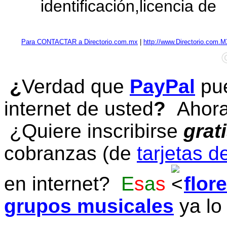
identificación,licencia de
Para CONTACTAR a Directorio.com.mx
|
http://www.Directorio.com.
¿
Verdad que
PayPal
pue
internet de usted
?
Ahora 
¿Quiere inscribirse
grat
cobranzas (de
tarjetas d
en internet?
E
s
a
s
flor
grupos musicales
ya lo