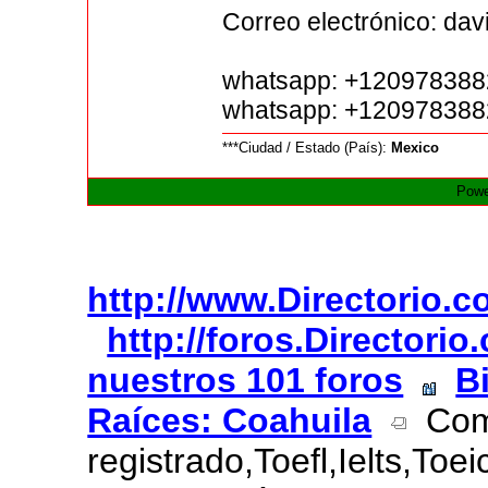
Correo electrónico: d
whatsapp: +12097838
whatsapp: +120978388
***Ciudad / Estado (País):
Mexico
Powe
http://www.Directorio.
http://foros.Directori
nuestros 101 foros
B
Raíces: Coahuila
Com
registrado,Toefl,Ielts,Toe