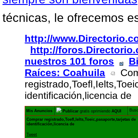
técnicas, le ofrecemos e
http://www.Directorio.
http://foros.Directori
nuestros 101 foros
B
Raíces: Coahuila
Com
registrado,Toefl,Ielts,Toe
identificación,licencia de
Bus
Mis Anuncios
Publicar
gratis oprimiendo
AQUI
Comprar registrado,Toefl,Ielts,Toeic,pasaporte,tarjetas de
identificación,licencia de
Tweet