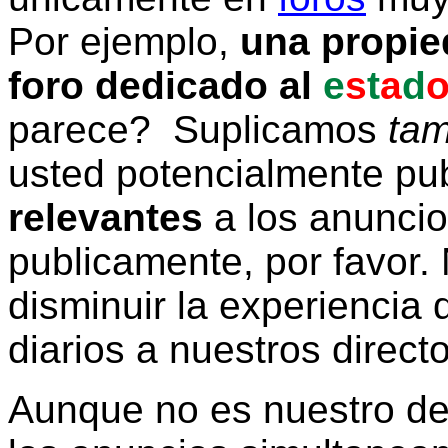
Por ejemplo,
una propie
foro dedicado al
e
s
t
a
d
parece? Suplicamos
tam
usted potencialmente pu
relevantes
a los anunci
publicamente, por favor. 
disminuir la experiencia d
diarios a nuestros direct
Aunque no es nuestro d