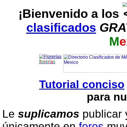
¡Bienvenido a los
clasificados
GRA
M
e
f
l
o
r
e
r
í
a
s
Tutorial conciso
para nu
Le
suplicamos
publicar 
únicamente en
foros
muy 