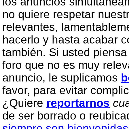
los anuncios simultanea
no quiere respetar nuestr
relevantes, lamentablem
hacerlo y hasta acabar c
también. Si usted piensa
foro que no es muy relev
anuncio, le suplicamos
b
favor, para evitar compli
¿Quiere
reportarnos
cua
de ser borrado o reubic
siempre son bienvenidas