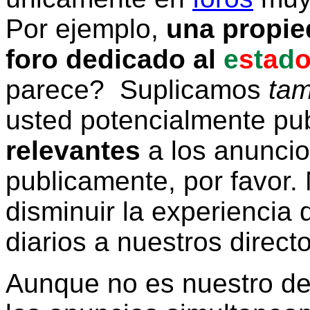
Por ejemplo,
una propie
foro dedicado al
e
s
t
a
d
parece? Suplicamos
tam
usted potencialmente pu
relevantes
a los anunci
publicamente, por favor. 
disminuir la experiencia d
diarios a nuestros direct
Aunque no es nuestro d