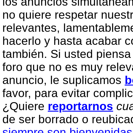
los anuncios simultanea
no quiere respetar nuestr
relevantes, lamentablem
hacerlo y hasta acabar c
también. Si usted piensa
foro que no es muy relev
anuncio, le suplicamos
b
favor, para evitar compli
¿Quiere
reportarnos
cua
de ser borrado o reubic
siempre son bienvenidas