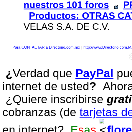
nuestros 101 foros
P
Productos: OTRAS C
VELAS S.A. DE C.V.
Para CONTACTAR a Directorio.com.mx
|
http://www.Directorio.com.
¿
Verdad que
PayPal
pue
internet de usted
?
Ahora 
¿Quiere inscribirse
grat
cobranzas (de
tarjetas d
en internet?
E
s
a
s
flor