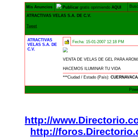
Bus
Mis Anuncios
Publicar
gratis oprimiendo
AQUI
ATRACTIVAS VELAS S.A. DE C.V.
Tweet
ATRACTIVAS
Fecha:
15-01-2007 12:18 PM
VELAS S.A. DE
C.V.
VENTA DE VELAS DE GEL PARA AROM
HACEMOS ILUMINAR TU VIDA
***Ciudad / Estado (País):
CUERNAVACA
Powe
http://www.Directorio.
http://foros.Directori