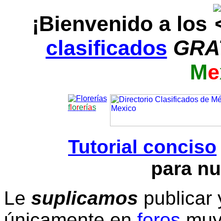
¡Bienvenido a los
clasificados
GRA
M
e
f
l
o
r
e
r
í
a
s
Tutorial conciso
para nu
Le
suplicamos
publicar 
únicamente en
foros
muy 