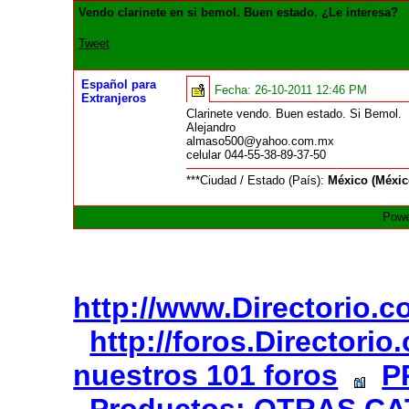
Vendo clarinete en si bemol. Buen estado. ¿Le interesa?
Tweet
Español para
Fecha:
26-10-2011 12:46 PM
Extranjeros
Clarinete vendo. Buen estado. Si Bemol.
Alejandro
almaso500@yahoo.com.mx
celular 044-55-38-89-37-50
***Ciudad / Estado (País):
México (Méxic
Powe
http://www.Directorio.
http://foros.Directori
nuestros 101 foros
P