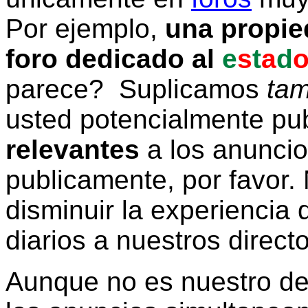
Por ejemplo,
una propie
foro dedicado al
e
s
t
a
d
parece? Suplicamos
tam
usted potencialmente pu
relevantes
a los anunci
publicamente, por favor. 
disminuir la experiencia d
diarios a nuestros direct
Aunque no es nuestro d