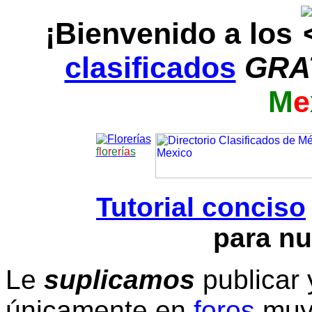
¡Bienvenido a los
clasificados
GRA
M
e
f
l
o
r
e
r
í
a
s
Tutorial conciso
para nu
Le
suplicamos
publicar 
únicamente en
foros
muy 