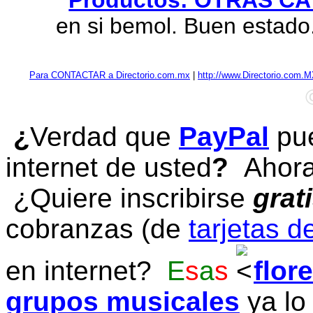
Productos: OTRAS C
en si bemol. Buen estado
Para CONTACTAR a Directorio.com.mx
|
http://www.Directorio.com.
¿
Verdad que
PayPal
pue
internet de usted
?
Ahora 
¿Quiere inscribirse
grat
cobranzas (de
tarjetas d
en internet?
E
s
a
s
flor
grupos musicales
ya lo