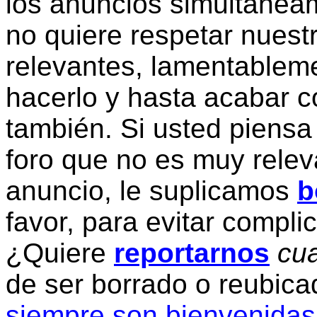
los anuncios simultanea
no quiere respetar nuestr
relevantes, lamentablem
hacerlo y hasta acabar c
también. Si usted piensa
foro que no es muy relev
anuncio, le suplicamos
b
favor, para evitar compli
¿Quiere
reportarnos
cua
de ser borrado o reubic
siempre son bienvenidas