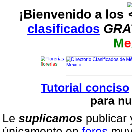
¡Bienvenido a los
clasificados
GRA
M
e
f
l
o
r
e
r
í
a
s
Tutorial conciso
para nu
Le
suplicamos
publicar 
únicamente en
foros
muy 