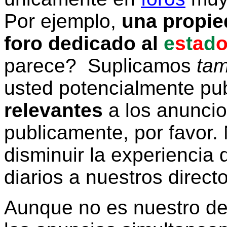
Por ejemplo,
una propie
foro dedicado al
e
s
t
a
d
parece? Suplicamos
tam
usted potencialmente pu
relevantes
a los anunci
publicamente, por favor. 
disminuir la experiencia d
diarios a nuestros direct
Aunque no es nuestro d