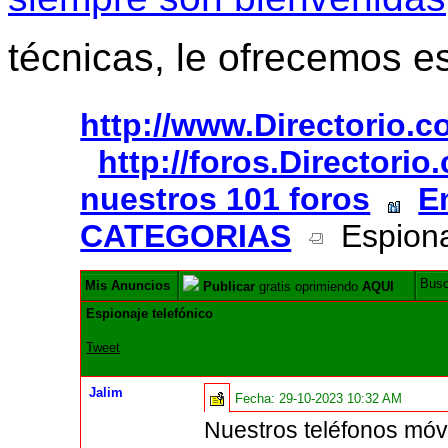
técnicas, le ofrecemos e
http://www.Directorio.
http://foros.Directori
nuestros 101 foros
E
CATEGORIAS
Espionaj
Bus
Mis Anuncios
Publicar
gratis oprimiendo
AQUI
Espionaje telefónico
Tweet
Jalim
Fecha:
29-10-2023 10:32 AM
Nuestros teléfonos móv