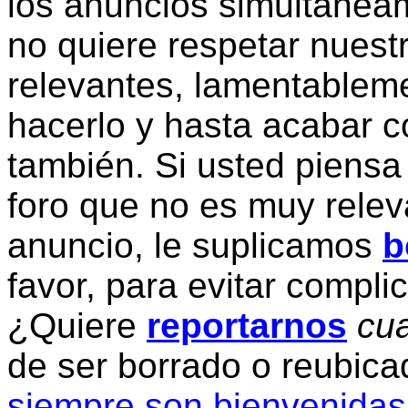
los anuncios simultanea
no quiere respetar nuestr
relevantes, lamentablem
hacerlo y hasta acabar c
también. Si usted piensa
foro que no es muy relev
anuncio, le suplicamos
b
favor, para evitar compli
¿Quiere
reportarnos
cua
de ser borrado o reubic
siempre son bienvenidas