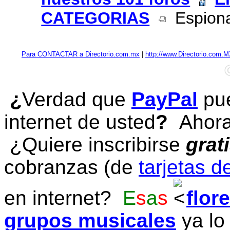
CATEGORIAS
Espionaj
Para CONTACTAR a Directorio.com.mx
|
http://www.Directorio.com.
¿
Verdad que
PayPal
pue
internet de usted
?
Ahora 
¿Quiere inscribirse
grat
cobranzas (de
tarjetas d
en internet?
E
s
a
s
flor
grupos musicales
ya lo