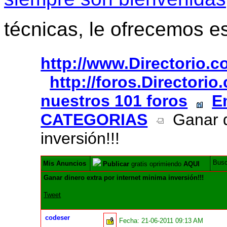
técnicas, le ofrecemos e
http://www.Directorio.
http://foros.Directori
nuestros 101 foros
E
CATEGORIAS
Ganar di
inversión!!!
Bus
Mis Anuncios
Publicar
gratis oprimiendo
AQUI
Ganar dinero extra por internet minima inversión!!!
Tweet
codeser
Fecha:
21-06-2011 09:13 AM