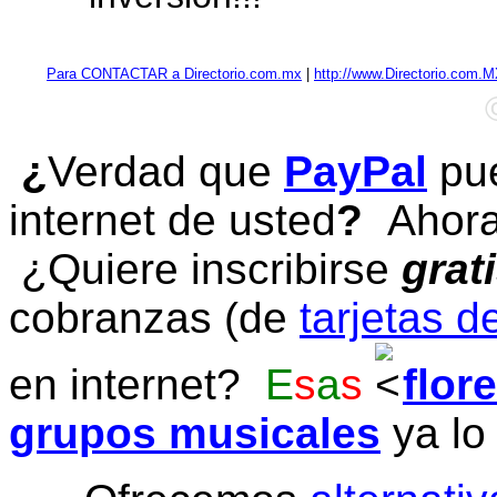
Para CONTACTAR a Directorio.com.mx
|
http://www.Directorio.com.
¿
Verdad que
PayPal
pue
internet de usted
?
Ahora 
¿Quiere inscribirse
grat
cobranzas (de
tarjetas d
en internet?
E
s
a
s
flor
grupos musicales
ya lo