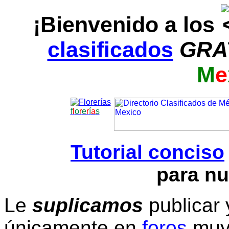
¡Bienvenido a los
clasificados
GRA
M
e
f
l
o
r
e
r
í
a
s
Tutorial conciso
para nu
Le
suplicamos
publicar 
únicamente en
foros
muy 