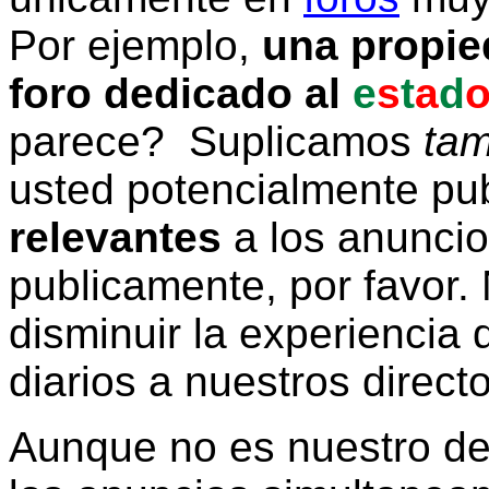
Por ejemplo,
una propie
foro dedicado al
e
s
t
a
d
parece? Suplicamos
tam
usted potencialmente pu
relevantes
a los anunci
publicamente, por favor. 
disminuir la experiencia d
diarios a nuestros direct
Aunque no es nuestro d