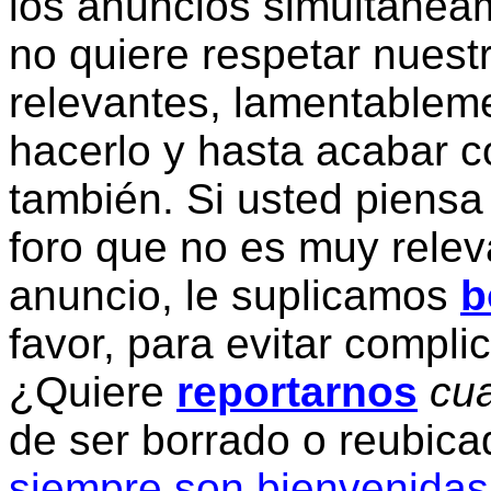
los anuncios simultanea
no quiere respetar nuestr
relevantes, lamentablem
hacerlo y hasta acabar c
también. Si usted piensa
foro que no es muy relev
anuncio, le suplicamos
b
favor, para evitar compli
¿Quiere
reportarnos
cua
de ser borrado o reubic
siempre son bienvenidas