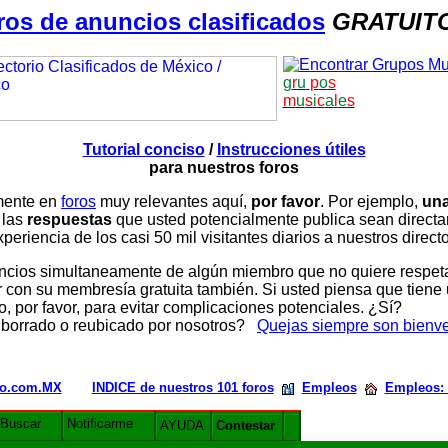
ros de anuncios clasificados
GRATUIT
g
r
u
p
o
s
m
u
s
i
c
a
l
e
s
Tutorial conciso
/
Instrucciones útiles
para nuestros foros
amente en
foros
muy relevantes aquí,
por favor
. Por ejemplo,
una
 las
respuestas
que usted potencialmente publica sean direc
periencia de los casi 50 mil visitantes diarios a nuestros direct
ios simultaneamente de algún miembro que no quiere respetar n
con su membresía gratuita también. Si usted piensa que tiene 
, por favor, para evitar complicaciones potenciales. ¿Sí?
 borrado o reubicado por nosotros?
Quejas siempre son bienv
rio.com.MX
INDICE de nuestros 101 foros
Empleos
Empleos:
Buscar
Notificarme
AYUDA
Contestar