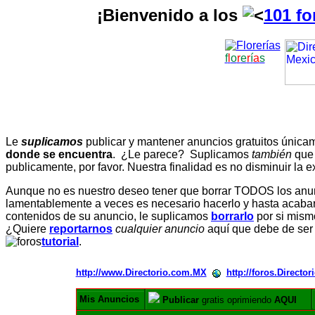
¡Bienvenido a los
101 fo
f
l
o
r
e
r
í
a
s
Le
suplicamos
publicar y mantener anuncios gratuitos únic
donde se encuentra
. ¿Le parece? Suplicamos
también
que
publicamente, por favor. Nuestra finalidad es no disminuir la ex
Aunque no es nuestro deseo tener que borrar TODOS los anunc
lamentablemente a veces es necesario hacerlo y hasta acabar 
contenidos de su anuncio, le suplicamos
borrarlo
por si mismo
¿Quiere
reportarnos
cualquier anuncio
aquí que debe de ser
tutorial
.
http://www.Directorio.com.MX
http://foros.Directo
Mis Anuncios
Publicar
gratis oprimiendo
AQUI