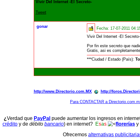
Vivir Del Internet -El Secreto-
Tweet
gonar
Fecha:
17-07-2011 04:
Vivir Del Internet -El Secreto-
Por fin este secreto que nadi
Gratis, asi es completamente
***Ciudad / Estado (País):
To
http://www.Directorio.com.MX
http://foros.Directo
Para CONTACTAR a Directorio.com.m
¿
Verdad que
PayPal
puede aumentar los ingresos en interne
crédito
y de
débito
bancario
) en internet?
E
s
a
s
florerías
y
Ofrecemos
alternativas publicitari