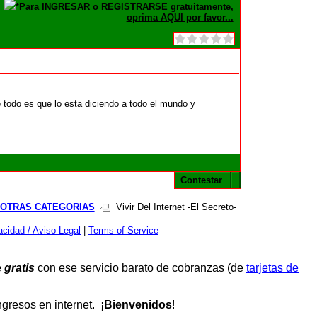
*Para INGRESAR o REGISTRARSE gratuitamente,
oprima AQUI por favor...
de todo es que lo esta diciendo a todo el mundo y
Contestar
 OTRAS CATEGORIAS
Vivir Del Internet -El Secreto-
cidad / Aviso Legal
|
Terms of Service
e
gratis
con ese servicio barato de cobranzas (de
tarjetas de
resos en internet. ¡
Bienvenidos
!