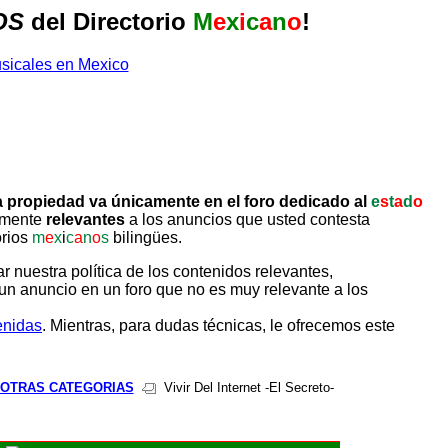
OS
del Directorio
M
e
x
i
c
a
n
o
!
 propiedad va únicamente en el foro dedicado al
e
s
t
a
d
o
tamente
relevantes
a los anuncios que usted contesta
orios
m
e
x
i
c
a
n
o
s
bilingües.
uestra política de los contenidos relevantes,
un anuncio en un foro que no es muy relevante a los
enidas
. Mientras, para dudas técnicas, le ofrecemos este
 OTRAS CATEGORIAS
Vivir Del Internet -El Secreto-