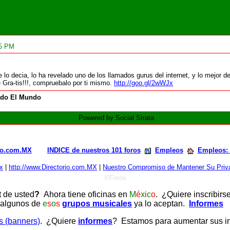
15 PM
e lo decia, lo ha revelado uno de los llamados gurus del internet, y lo mejor 
 Gra-tis!!!, compruebalo por ti mismo.
http://goo.gl/2wWJx
do El Mundo
Powered by Social Strata
rio.com.MX
INDICE de nuestros 101 foros
Empleos
Empleos:
x
|
http://www.Directorio.com.MX
|
Nuestro Compromiso de Mantener Su Priva
©Foros
t de usted
?
Ahora tiene oficinas en
M
é
x
i
c
o
. ¿Quiere inscribirs
 algunos de
e
s
o
s
grupos musicales
ya lo aceptan.
Informes
as (banners)
. ¿Quiere
informes
? Estamos para aumentar sus ing