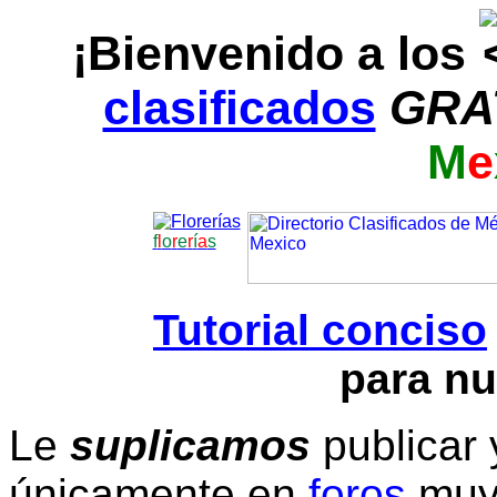
¡Bienvenido a los
clasificados
GRA
M
e
f
l
o
r
e
r
í
a
s
Tutorial conciso
para nu
Le
suplicamos
publicar 
únicamente en
foros
muy 