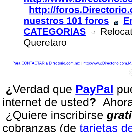
http://foros.Directori
nuestros 101 foros
E
CATEGORIAS
Relocati
Queretaro
Para CONTACTAR a Directorio.com.mx
|
http://www.Directorio.com.
¿
Verdad que
PayPal
pue
internet de usted
?
Ahora 
¿Quiere inscribirse
grat
cobranzas (de
tarjetas d