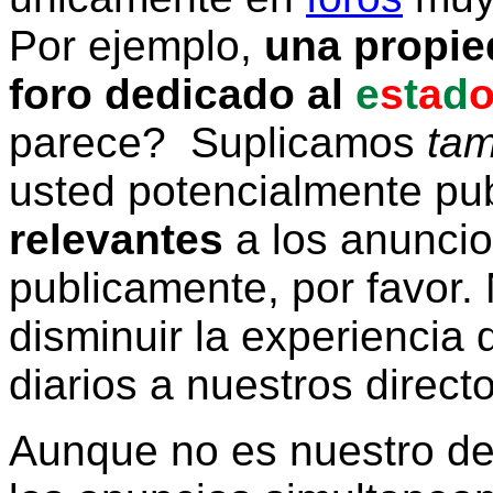
Por ejemplo,
una propie
foro dedicado al
e
s
t
a
d
parece? Suplicamos
tam
usted potencialmente pu
relevantes
a los anunci
publicamente, por favor. 
disminuir la experiencia d
diarios a nuestros direct
Aunque no es nuestro d