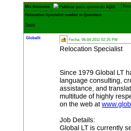
Bus
Mis Anuncios
Publicar
gratis oprimiendo
AQUI
Relocation Specialist needed in Queretaro
Tweet
Globallt
Fecha:
06-04-2011 02:25 PM
Relocation Specialist
Since 1979 Global LT ha
language consulting, cro
assistance, and translat
multitude of highly resp
on the web at
www.globa
Job Details:
Global LT is currently s