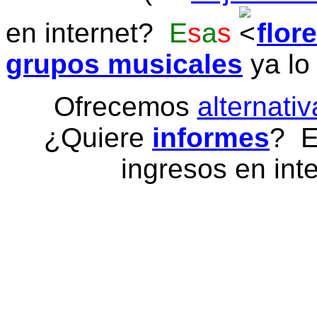
en internet?
E
s
a
s
flor
grupos musicales
ya lo
Ofrecemos
alternativ
¿Quiere
informes
? E
ingresos en inte