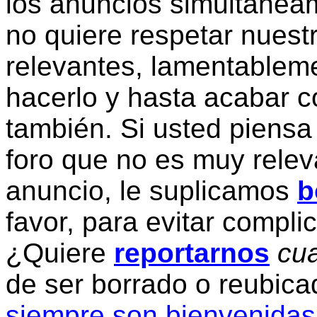
los anuncios simultanea
no quiere respetar nuestr
relevantes, lamentablem
hacerlo y hasta acabar c
también. Si usted piensa
foro que no es muy relev
anuncio, le suplicamos
b
favor, para evitar compli
¿Quiere
reportarnos
cua
de ser borrado o reubic
siempre son bienvenidas