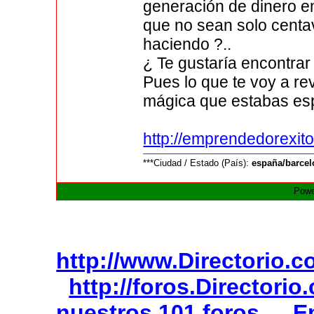
generación de dinero en
que no sean solo centa
haciendo ?..
¿ Te gustaría encontrar 
Pues lo que te voy a re
mágica que estabas esp
http://emprendedorexit
***Ciudad / Estado (País):
españa/barce
Powe
http://www.Directorio.
http://foros.Directori
nuestros 101 foros
E