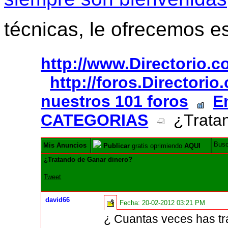
técnicas, le ofrecemos e
http://www.Directorio.
http://foros.Directori
nuestros 101 foros
E
CATEGORIAS
¿Tratan
Bus
Mis Anuncios
Publicar
gratis oprimiendo
AQUI
¿Tratando de Ganar dinero?
Tweet
david66
Fecha:
20-02-2012 03:21 PM
¿ Cuantas veces has tra