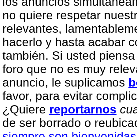
los anuncios simultanea
no quiere respetar nuestr
relevantes, lamentablem
hacerlo y hasta acabar c
también. Si usted piensa
foro que no es muy relev
anuncio, le suplicamos
b
favor, para evitar compli
¿Quiere
reportarnos
cua
de ser borrado o reubic
siempre son bienvenidas