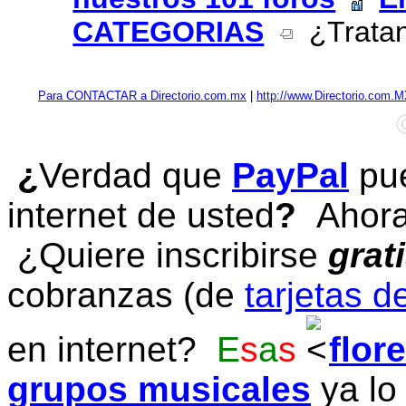
CATEGORIAS
¿Tratan
Para CONTACTAR a Directorio.com.mx
|
http://www.Directorio.com.
¿
Verdad que
PayPal
pue
internet de usted
?
Ahora 
¿Quiere inscribirse
grat
cobranzas (de
tarjetas d
en internet?
E
s
a
s
flor
grupos musicales
ya lo