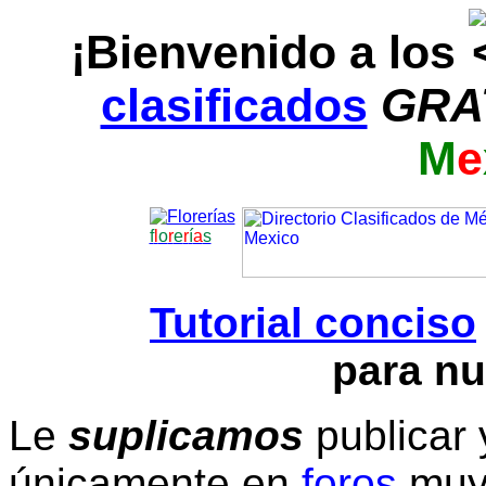
¡Bienvenido a los
clasificados
GRA
M
e
f
l
o
r
e
r
í
a
s
Tutorial conciso
para nu
Le
suplicamos
publicar 
únicamente en
foros
muy 