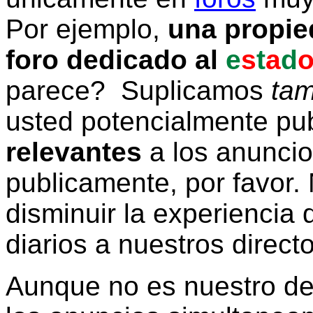
Por ejemplo,
una propie
foro dedicado al
e
s
t
a
d
parece? Suplicamos
tam
usted potencialmente pu
relevantes
a los anunci
publicamente, por favor. 
disminuir la experiencia d
diarios a nuestros direct
Aunque no es nuestro d