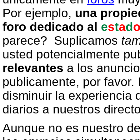
Por ejemplo,
una propie
foro dedicado al
e
s
t
a
d
parece? Suplicamos
tam
usted potencialmente pu
relevantes
a los anunci
publicamente, por favor. 
disminuir la experiencia d
diarios a nuestros direct
Aunque no es nuestro d