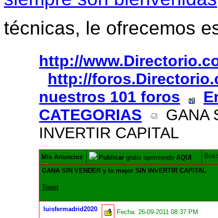
técnicas, le ofrecemos e
http://www.Directorio.
http://foros.Directori
nuestros 101 foros
E
CATEGORIAS
GANA SI
INVERTIR CAPITAL
Bus
Mis Anuncios
Publicar
gratis oprimiendo
AQUI
GANA SIN VENDER y lo mejor SIN INVERTIR CAPITAL
Tweet
luisfermadrid2020
Fecha:
26-09-2011 08:37 PM