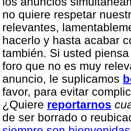
los anuncios simultanea
no quiere respetar nuestr
relevantes, lamentablem
hacerlo y hasta acabar c
también. Si usted piensa
foro que no es muy relev
anuncio, le suplicamos
b
favor, para evitar compli
¿Quiere
reportarnos
cua
de ser borrado o reubic
siempre son bienvenidas