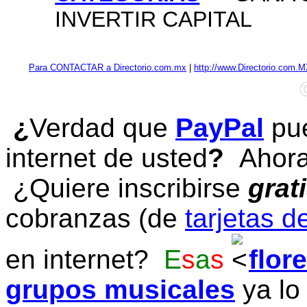
INVERTIR CAPITAL
Para CONTACTAR a Directorio.com.mx
|
http://www.Directorio.com.
¿
Verdad que
PayPal
pue
internet de usted
?
Ahora 
¿Quiere inscribirse
grat
cobranzas (de
tarjetas d
en internet?
E
s
a
s
flor
grupos musicales
ya lo