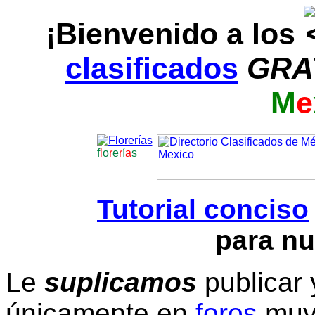
¡Bienvenido a los
clasificados
GRA
M
e
f
l
o
r
e
r
í
a
s
Tutorial conciso
para nu
Le
suplicamos
publicar 
únicamente en
foros
muy 