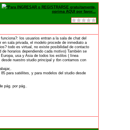
*Para INGRESAR o REGISTRARSE gratuitamente,
oprima AQUI por favor...
unciona?: los usuarios entran a la sala de chat del
 en sala privada, el modelo procede de inmediato a
s? todo es virtual, no existe posibilidad de contacto
idad de horarios dependiendo cada motivo) También se
uropa, usa y Asia de todos los estilos ( línea
tis desde nuestro studio principal y tbn contamos con
bajar,.
 85 para satélites, y para modelos del studio desde
e pág. por pág..