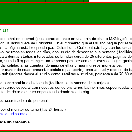
28 AM
ideo chat en internet (igual como se hace en una sala de chat o MSN) ¿cómo f
on usuarios fuera de Colombia. En el momento que el usuario pague por estar
e. La página está bloqueada para Colombia. ¿Qué contacto hay con los usuario
bajo: se trabajan todos los días, con un día de descanso a la semana.( facil
para demás studios interesados se brindan cerca de 25 diferentes paginas de E
ecto, sueldo fijo) por el ingles no te preocupes prestamos cursos de ingles gra
 dar calidad a las cuentas, dominio de ellas y mas ingresos monetarios.
er mayor de edad, presentar cédula o pasaporte, tener actitud y deseos de tra
trabajadoras desde el studio como satélites y studios, porcentaje de 70,80 y
a bancolombia o davivienda (facilitamos la sacada de la tarjeta)
 un correo especial con nosotros donde enviamos las nominas especificadas d
io del dólar o el euro dependiendo donde sea la pág.
z coordinadora de personal
or el monitor de turno ( las 24 horas )
sexstudios.mex.tl
dellin/colombia