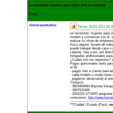
Se necesitan mujeres para video chat en internet
Tweet
homersexstudios
Fecha:
03-01-2012 08:
se necesitan: mujeres para v
modelo y conversan con él, s
realizar su show de stripteas
físico alguno. horario de tra
puede trabajar desde casa o 
caliente, free a pvt, pvt dir
fotógrafos profesionales para
¿Cuáles son los requisitos? s
Pagos quincenales tanto para 
el 60.
- pagos solo a cuenta bancari
- cada modelo o studio tiene
- pagamos desacuerdo al prec
Contacto
- 3003404484 Marcela Vásque
- 3007911948
- 2503224 STUDIO preguntar p
conocenos:
http://www.homer
***Ciudad / Estado (País):
me