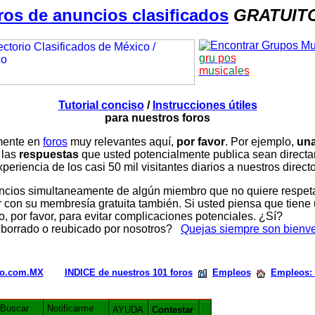
ros de anuncios clasificados
GRATUIT
g
r
u
p
o
s
m
u
s
i
c
a
l
e
s
Tutorial conciso
/
Instrucciones útiles
para nuestros foros
amente en
foros
muy relevantes aquí,
por favor
. Por ejemplo,
una
 las
respuestas
que usted potencialmente publica sean direc
periencia de los casi 50 mil visitantes diarios a nuestros direct
ios simultaneamente de algún miembro que no quiere respetar n
con su membresía gratuita también. Si usted piensa que tiene 
, por favor, para evitar complicaciones potenciales. ¿Sí?
 borrado o reubicado por nosotros?
Quejas siempre son bienv
rio.com.MX
INDICE de nuestros 101 foros
Empleos
Empleos:
Buscar
Notificarme
AYUDA
Contestar