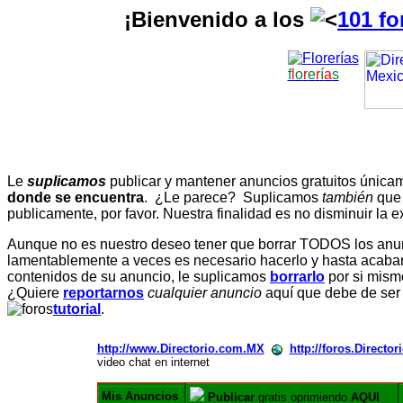
¡Bienvenido a los
101 fo
f
l
o
r
e
r
í
a
s
Le
suplicamos
publicar y mantener anuncios gratuitos únic
donde se encuentra
. ¿Le parece? Suplicamos
también
que
publicamente, por favor. Nuestra finalidad es no disminuir la ex
Aunque no es nuestro deseo tener que borrar TODOS los anunc
lamentablemente a veces es necesario hacerlo y hasta acabar 
contenidos de su anuncio, le suplicamos
borrarlo
por si mismo
¿Quiere
reportarnos
cualquier anuncio
aquí que debe de ser
tutorial
.
http://www.Directorio.com.MX
http://foros.Directo
video chat en internet
Mis Anuncios
Publicar
gratis oprimiendo
AQUI