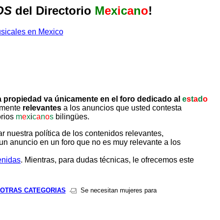
OS
del Directorio
M
e
x
i
c
a
n
o
!
 propiedad va únicamente en el foro dedicado al
e
s
t
a
d
o
tamente
relevantes
a los anuncios que usted contesta
orios
m
e
x
i
c
a
n
o
s
bilingües.
uestra política de los contenidos relevantes,
un anuncio en un foro que no es muy relevante a los
enidas
. Mientras, para dudas técnicas, le ofrecemos este
 OTRAS CATEGORIAS
Se necesitan mujeres para