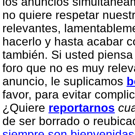
los anuncios simultanea
no quiere respetar nuestr
relevantes, lamentablem
hacerlo y hasta acabar c
también. Si usted piensa
foro que no es muy relev
anuncio, le suplicamos
b
favor, para evitar compli
¿Quiere
reportarnos
cua
de ser borrado o reubic
siempre son bienvenidas