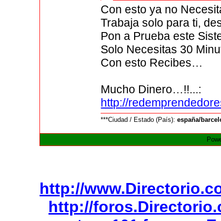
Con esto ya no Necesita
Trabaja solo para ti, desd
Pon a Prueba este Sist
Solo Necesitas 30 Min
Con esto Recibes…
Mucho Dinero…!!...:
http://redemprendedore
***Ciudad / Estado (País):
españa/barce
Powe
http://www.Directorio.
http://foros.Directori