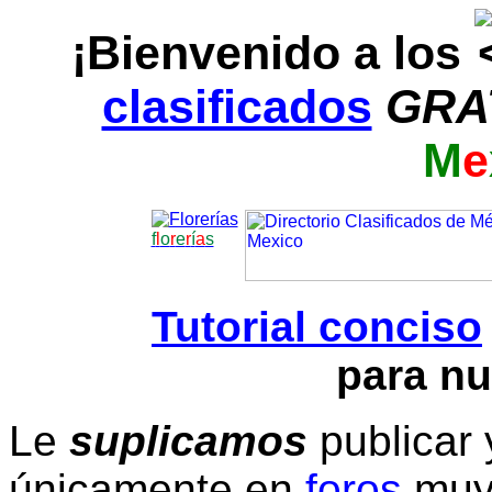
¡Bienvenido a los
clasificados
GRA
M
e
f
l
o
r
e
r
í
a
s
Tutorial conciso
para nu
Le
suplicamos
publicar 
únicamente en
foros
muy 