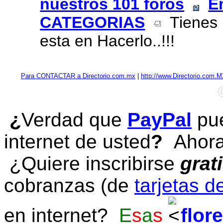
nuestros 101 foros
E
CATEGORIAS
Tienes 
esta en Hacerlo..!!!
Para CONTACTAR a Directorio.com.mx
|
http://www.Directorio.com.
¿
Verdad que
PayPal
pue
internet de usted
?
Ahora 
¿Quiere inscribirse
grat
cobranzas (de
tarjetas d
en internet?
E
s
a
s
flor