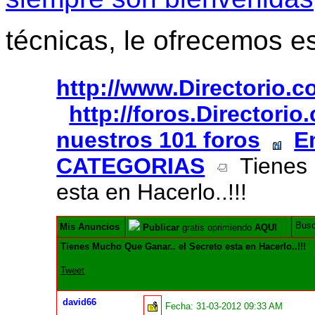
técnicas, le ofrecemos e
http://www.Directorio.
http://foros.Directori
nuestros 101 foros
E
CATEGORIAS
Tienes 
esta en Hacerlo..!!!
Bus
Mis Anuncios
Publicar
gratis oprimiendo
AQUI
Tienes Mucho Que Ganar.. el Secreto esta en Hacerlo..!!!
Tweet
david66
Fecha:
31-03-2012 09:33 AM