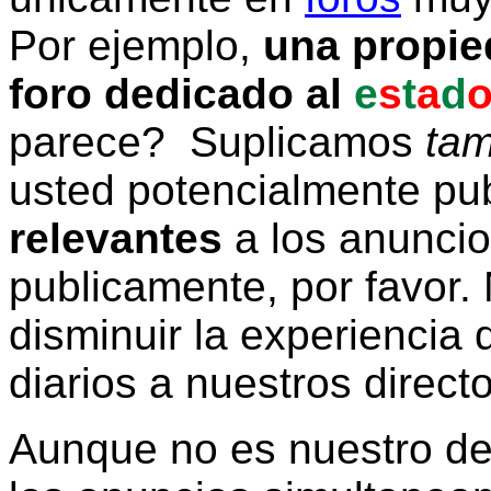
Por ejemplo,
una propie
foro dedicado al
e
s
t
a
d
parece? Suplicamos
tam
usted potencialmente pu
relevantes
a los anunci
publicamente, por favor. 
disminuir la experiencia d
diarios a nuestros direct
Aunque no es nuestro d