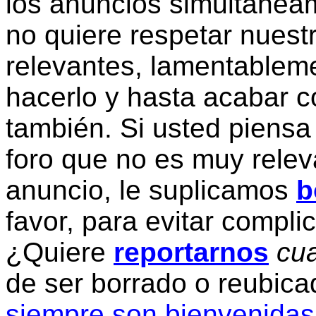
los anuncios simultanea
no quiere respetar nuestr
relevantes, lamentablem
hacerlo y hasta acabar c
también. Si usted piensa
foro que no es muy relev
anuncio, le suplicamos
b
favor, para evitar compli
¿Quiere
reportarnos
cua
de ser borrado o reubic
siempre son bienvenidas