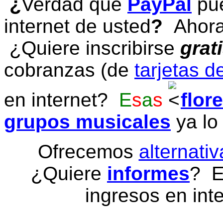
¿
Verdad que
PayPal
pue
internet de usted
?
Ahora 
¿Quiere inscribirse
grat
cobranzas (de
tarjetas d
en internet?
E
s
a
s
flor
grupos musicales
ya lo
Ofrecemos
alternativ
¿Quiere
informes
? E
ingresos en inte