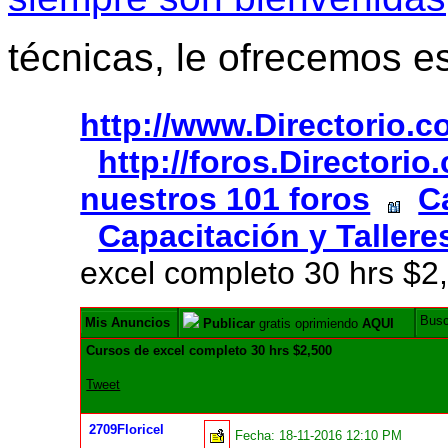
técnicas, le ofrecemos e
http://www.Directorio.
http://foros.Directori
nuestros 101 foros
C
Capacitación y Tallere
excel completo 30 hrs $2
Bus
Mis Anuncios
Publicar
gratis oprimiendo
AQUI
Cursos de excel completo 30 hrs $2,500
Tweet
2709Floricel
Fecha:
18-11-2016 12:10 PM