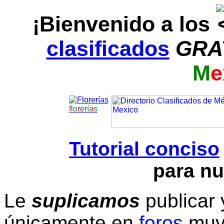
¡Bienvenido a los
clasificados
GRA
M
e
f
l
o
r
e
r
í
a
s
Tutorial conciso
para nu
Le
suplicamos
publicar 
únicamente en
foros
muy 