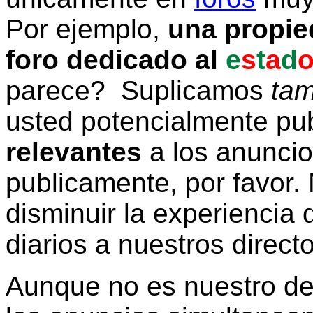
Por ejemplo,
una propie
foro dedicado al
e
s
t
a
d
parece? Suplicamos
tam
usted potencialmente pu
relevantes
a los anunci
publicamente, por favor. 
disminuir la experiencia d
diarios a nuestros direct
Aunque no es nuestro d