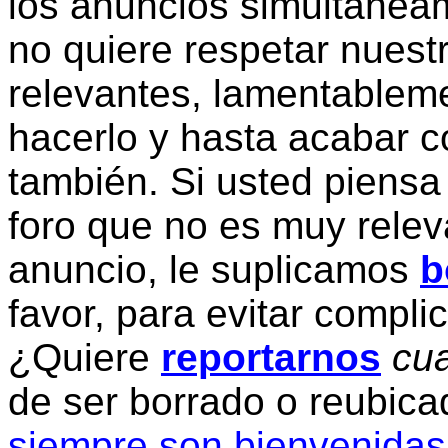
los anuncios simultanea
no quiere respetar nuestr
relevantes, lamentablem
hacerlo y hasta acabar c
también. Si usted piensa
foro que no es muy relev
anuncio, le suplicamos
b
favor, para evitar compli
¿Quiere
reportarnos
cua
de ser borrado o reubic
siempre son bienvenidas