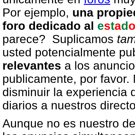
Por ejemplo,
una propie
foro dedicado al
e
s
t
a
d
parece? Suplicamos
tam
usted potencialmente pu
relevantes
a los anunci
publicamente, por favor. 
disminuir la experiencia d
diarios a nuestros direct
Aunque no es nuestro d