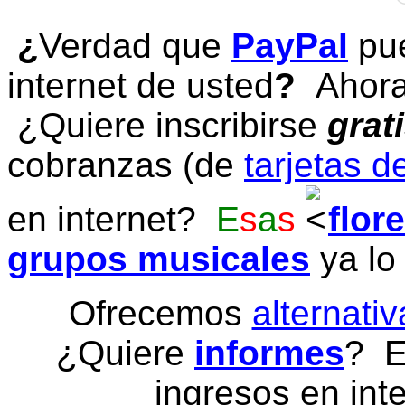
¿
Verdad que
PayPal
pue
internet de usted
?
Ahora 
¿Quiere inscribirse
grat
cobranzas (de
tarjetas d
en internet?
E
s
a
s
flor
grupos musicales
ya lo
Ofrecemos
alternativ
¿Quiere
informes
? E
ingresos en inte