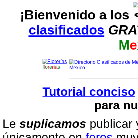
¡Bienvenido a los
clasificados
GRA
M
e
f
l
o
r
e
r
í
a
s
Tutorial conciso
para nu
Le
suplicamos
publicar 
únicamente en
foros
muy 