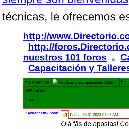
técnicas, le ofrecemos e
http://www.Directorio.
http://foros.Directori
nuestros 101 foros
C
Capacitación y Tallere
Bus
Mis Anuncios
Publicar
gratis oprimiendo
AQUI
JetX casino
Tweet
LawrenceAtkinson
Fecha:
30-01-2024 01:08 AM
Olá fãs de apostas! Co