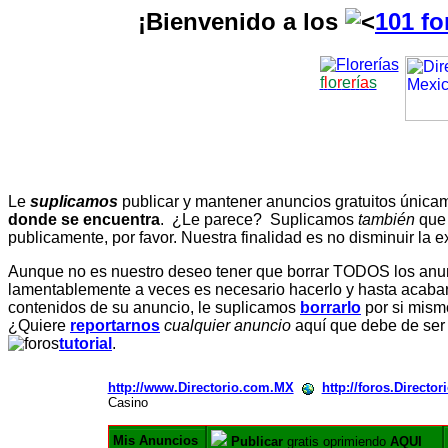
¡Bienvenido a los
101 fo
f
l
o
r
e
r
í
a
s
Le
suplicamos
publicar y mantener anuncios gratuitos únic
donde se encuentra
. ¿Le parece? Suplicamos
también
que
publicamente, por favor. Nuestra finalidad es no disminuir la ex
Aunque no es nuestro deseo tener que borrar TODOS los anunc
lamentablemente a veces es necesario hacerlo y hasta acabar 
contenidos de su anuncio, le suplicamos
borrarlo
por si mismo
¿Quiere
reportarnos
cualquier anuncio
aquí que debe de ser
tutorial
.
http://www.Directorio.com.MX
http://foros.Directo
Casino
Mis Anuncios
Publicar
gratis oprimiendo
AQUI