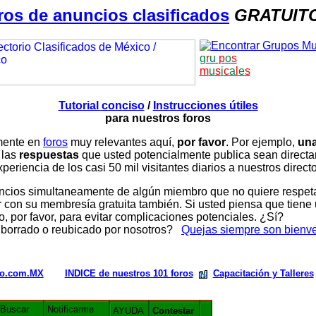
ros de anuncios clasificados
GRATUIT
g
r
u
p
o
s
m
u
s
i
c
a
l
e
s
Tutorial conciso
/
Instrucciones útiles
para nuestros foros
amente en
foros
muy relevantes aquí,
por favor
. Por ejemplo,
una
 las
respuestas
que usted potencialmente publica sean direc
periencia de los casi 50 mil visitantes diarios a nuestros direct
ios simultaneamente de algún miembro que no quiere respetar n
con su membresía gratuita también. Si usted piensa que tiene 
, por favor, para evitar complicaciones potenciales. ¿Sí?
 borrado o reubicado por nosotros?
Quejas siempre son bienv
rio.com.MX
INDICE de nuestros 101 foros
Capacitación y Talleres
Buscar
Notificarme
AYUDA
Contestar