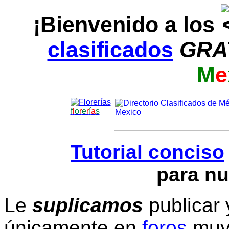
¡Bienvenido a los
clasificados
GRA
M
e
f
l
o
r
e
r
í
a
s
Tutorial conciso
para nu
Le
suplicamos
publicar 
únicamente en
foros
muy 