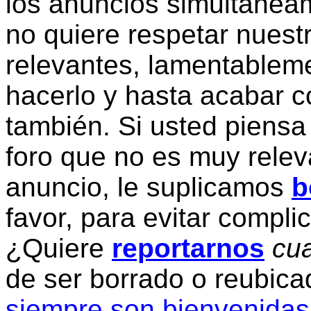
los anuncios simultanea
no quiere respetar nuestr
relevantes, lamentablem
hacerlo y hasta acabar c
también. Si usted piensa
foro que no es muy relev
anuncio, le suplicamos
b
favor, para evitar compli
¿Quiere
reportarnos
cua
de ser borrado o reubic
siempre son bienvenidas