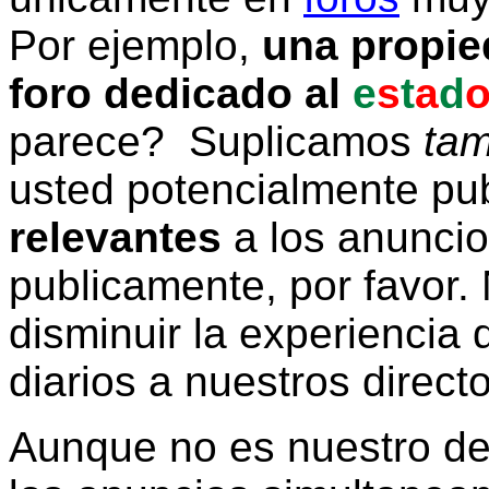
Por ejemplo,
una propie
foro dedicado al
e
s
t
a
d
parece? Suplicamos
tam
usted potencialmente pu
relevantes
a los anunci
publicamente, por favor. 
disminuir la experiencia d
diarios a nuestros direct
Aunque no es nuestro d