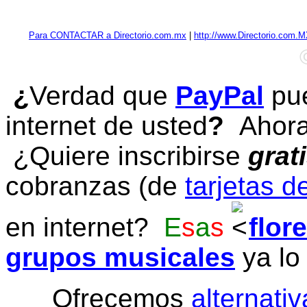
Para CONTACTAR a Directorio.com.mx
|
http://www.Directorio.com.
¿
Verdad que
PayPal
pue
internet de usted
?
Ahora 
¿Quiere inscribirse
grat
cobranzas (de
tarjetas d
en internet?
E
s
a
s
flor
grupos musicales
ya lo
Ofrecemos
alternativ