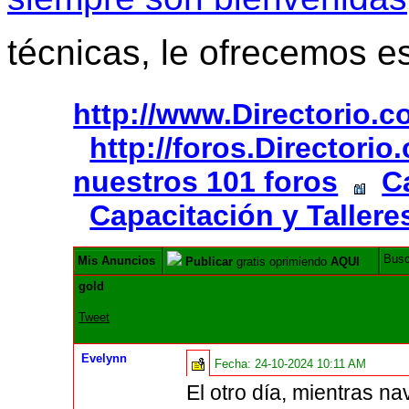
técnicas, le ofrecemos e
http://www.Directorio.
http://foros.Directori
nuestros 101 foros
C
Capacitación y Tallere
Bus
Mis Anuncios
Publicar
gratis oprimiendo
AQUI
gold
Tweet
Evelynn
Fecha:
24-10-2024 10:11 AM
El otro día, mientras 