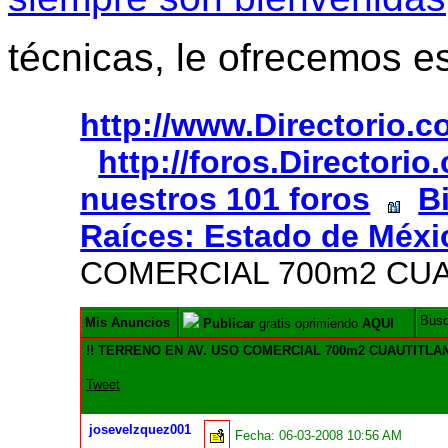
técnicas, le ofrecemos e
http://www.Directorio.
http://foros.Directori
nuestros 101 foros
B
Raíces: Estado de Méxi
COMERCIAL 700m2 CUAU
Bus
Mis Anuncios
Publicar
gratis oprimiendo
AQUI
!! TERRENO EN AV. USO COMERCIAL 700m2 CUAUTITLAN
Tweet
josevelzquez001
Fecha:
06-03-2008 10:56 AM