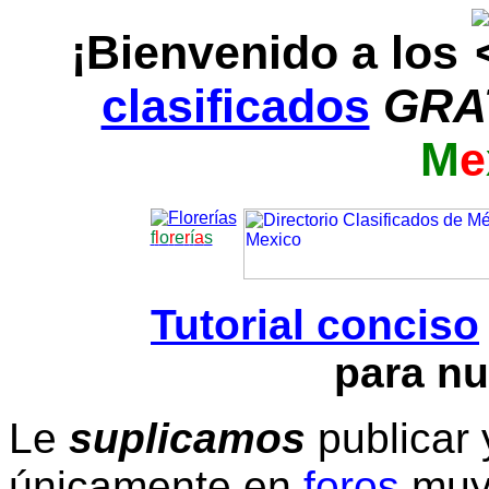
¡Bienvenido a los
clasificados
GRA
M
e
f
l
o
r
e
r
í
a
s
Tutorial conciso
para nu
Le
suplicamos
publicar 
únicamente en
foros
muy 