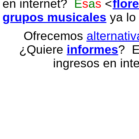
en internet?
E
s
a
s
flor
grupos musicales
ya lo
Ofrecemos
alternativ
¿Quiere
informes
? E
ingresos en inte