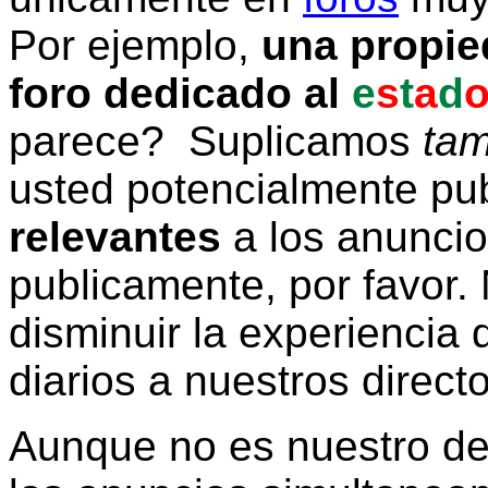
Por ejemplo,
una propie
foro dedicado al
e
s
t
a
d
parece? Suplicamos
tam
usted potencialmente pu
relevantes
a los anunci
publicamente, por favor. 
disminuir la experiencia d
diarios a nuestros direct
Aunque no es nuestro d