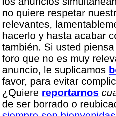
los anuncios simultanea
no quiere respetar nuestr
relevantes, lamentablem
hacerlo y hasta acabar c
también. Si usted piensa
foro que no es muy relev
anuncio, le suplicamos
b
favor, para evitar compli
¿Quiere
reportarnos
cua
de ser borrado o reubic
siempre son bienvenidas