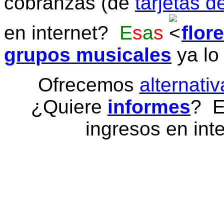
cobranzas (de
tarjetas d
en internet?
E
s
a
s
flor
grupos musicales
ya lo
Ofrecemos
alternativ
¿Quiere
informes
? E
ingresos en inte