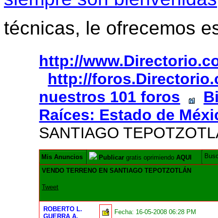
técnicas, le ofrecemos e
http://www.Directorio.
http://foros.Directori
nuestros 101 foros
B
Raíces: Estado de Méxi
SANTIAGO TEPOTZOTL
Bus
Mis Anuncios
Publicar
gratis oprimiendo
AQUI
VENDO TERRENO EN SANTIAGO TEPOTZOTLÁN
Tweet
ROBERTO L.
Fecha:
16-05-2008 06:28 PM
GUERRA A.