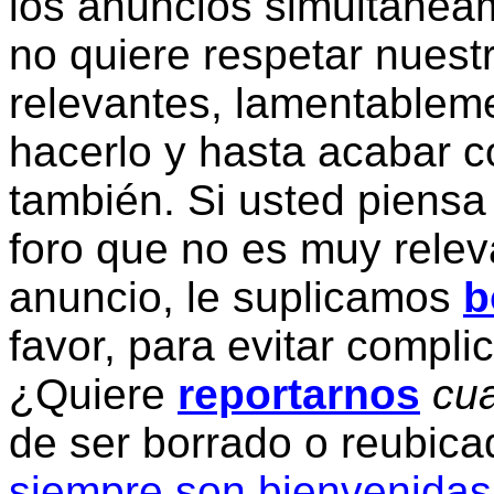
los anuncios simultanea
no quiere respetar nuestr
relevantes, lamentablem
hacerlo y hasta acabar c
también. Si usted piensa
foro que no es muy relev
anuncio, le suplicamos
b
favor, para evitar compli
¿Quiere
reportarnos
cua
de ser borrado o reubic
siempre son bienvenidas