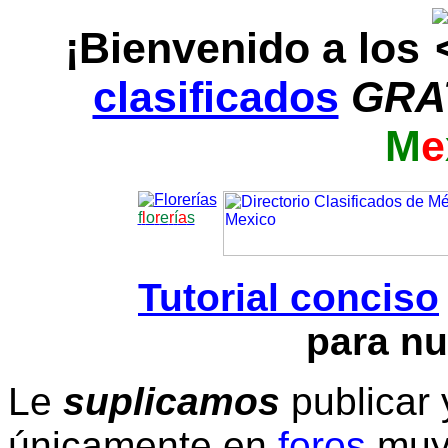
¡Bienvenido a los
clasificados
GRA
M
e
f
l
o
r
e
r
í
a
s
Tutorial conciso
para nu
Le
suplicamos
publicar 
únicamente en
foros
muy 