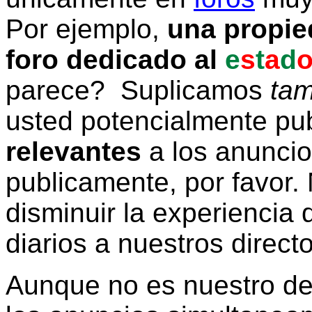
Por ejemplo,
una propie
foro dedicado al
e
s
t
a
d
parece? Suplicamos
tam
usted potencialmente pu
relevantes
a los anunci
publicamente, por favor. 
disminuir la experiencia d
diarios a nuestros direct
Aunque no es nuestro d