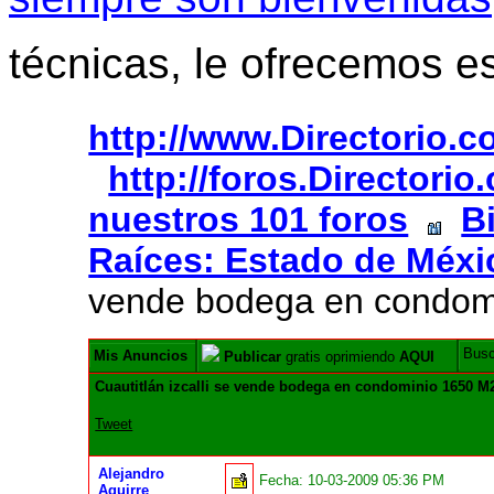
técnicas, le ofrecemos e
http://www.Directorio.
http://foros.Directori
nuestros 101 foros
B
Raíces: Estado de Méxi
vende bodega en condom
Bus
Mis Anuncios
Publicar
gratis oprimiendo
AQUI
Cuautitlán izcalli se vende bodega en condominio 1650 M
Tweet
Alejandro
Fecha:
10-03-2009 05:36 PM
Aguirre