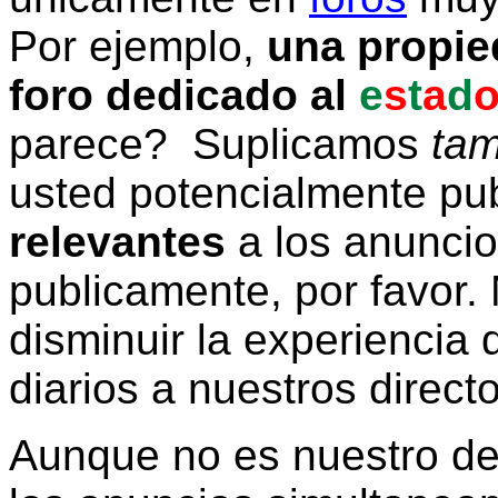
Por ejemplo,
una propie
foro dedicado al
e
s
t
a
d
parece? Suplicamos
tam
usted potencialmente pu
relevantes
a los anunci
publicamente, por favor. 
disminuir la experiencia d
diarios a nuestros direct
Aunque no es nuestro d