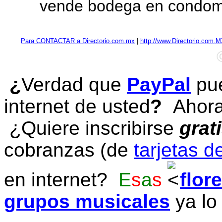
vende bodega en condom
Para CONTACTAR a Directorio.com.mx
|
http://www.Directorio.com.
¿
Verdad que
PayPal
pue
internet de usted
?
Ahora 
¿Quiere inscribirse
grat
cobranzas (de
tarjetas d
en internet?
E
s
a
s
flor
grupos musicales
ya lo