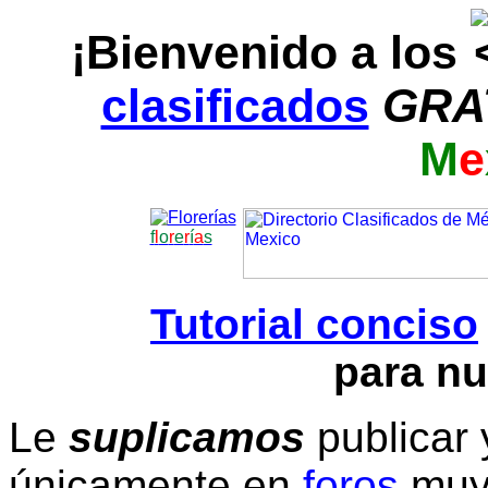
¡Bienvenido a los
clasificados
GRA
M
e
f
l
o
r
e
r
í
a
s
Tutorial conciso
para nu
Le
suplicamos
publicar 
únicamente en
foros
muy 