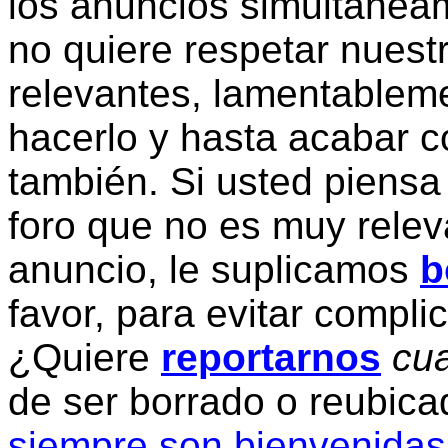
los anuncios simultanea
no quiere respetar nuestr
relevantes, lamentablem
hacerlo y hasta acabar c
también. Si usted piensa
foro que no es muy relev
anuncio, le suplicamos
b
favor, para evitar compli
¿Quiere
reportarnos
cua
de ser borrado o reubic
siempre son bienvenidas