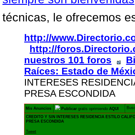
técnicas, le ofrecemos e
http://www.Directorio.
http://foros.Directori
nuestros 101 foros
B
Raíces: Estado de Méxi
INTERESES RESIDENCI
PRESA ESCONDIDA
Bus
Mis Anuncios
Publicar
gratis oprimiendo
AQUI
CREDITO Y SIN INTERESES RESIDENCIA ESTILO CALIF
PRESA ESCONDIDA
Tweet