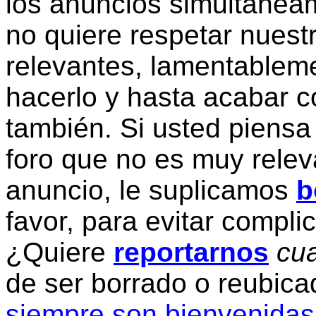
los anuncios simultanea
no quiere respetar nuestr
relevantes, lamentablem
hacerlo y hasta acabar c
también. Si usted piensa
foro que no es muy relev
anuncio, le suplicamos
b
favor, para evitar compli
¿Quiere
reportarnos
cua
de ser borrado o reubic
siempre son bienvenidas