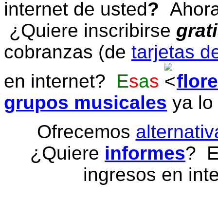
internet de usted
?
Ahora 
¿Quiere inscribirse
grat
cobranzas (de
tarjetas d
en internet?
E
s
a
s
flor
grupos musicales
ya lo
Ofrecemos
alternativ
¿Quiere
informes
? E
ingresos en inte