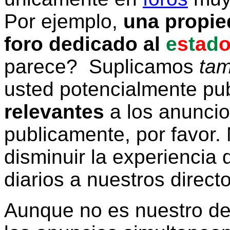
Por ejemplo,
una propie
foro dedicado al
e
s
t
a
d
parece? Suplicamos
tam
usted potencialmente pu
relevantes
a los anunci
publicamente, por favor. 
disminuir la experiencia d
diarios a nuestros direct
Aunque no es nuestro d