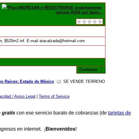
*Para INGRESAR o REGISTRARSE gratuitamente,
oprima AQUI por favor...
ción, $520m2 inf. E-mail atacalzada@hotmail.com
Contestar
es Raíces: Estado de México
SE VENDE TERRENO
cidad / Aviso Legal
|
Terms of Service
e
gratis
con ese servicio barato de cobranzas (de
tarjetas de
resos en internet. ¡
Bienvenidos
!