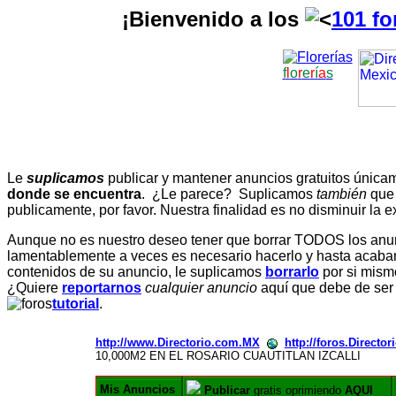
¡Bienvenido a los
101 fo
f
l
o
r
e
r
í
a
s
Le
suplicamos
publicar y mantener anuncios gratuitos únic
donde se encuentra
. ¿Le parece? Suplicamos
también
que
publicamente, por favor. Nuestra finalidad es no disminuir la ex
Aunque no es nuestro deseo tener que borrar TODOS los anunc
lamentablemente a veces es necesario hacerlo y hasta acabar 
contenidos de su anuncio, le suplicamos
borrarlo
por si mismo
¿Quiere
reportarnos
cualquier anuncio
aquí que debe de ser
tutorial
.
http://www.Directorio.com.MX
http://foros.Directo
10,000M2 EN EL ROSARIO CUAUTITLAN IZCALLI
Mis Anuncios
Publicar
gratis oprimiendo
AQUI