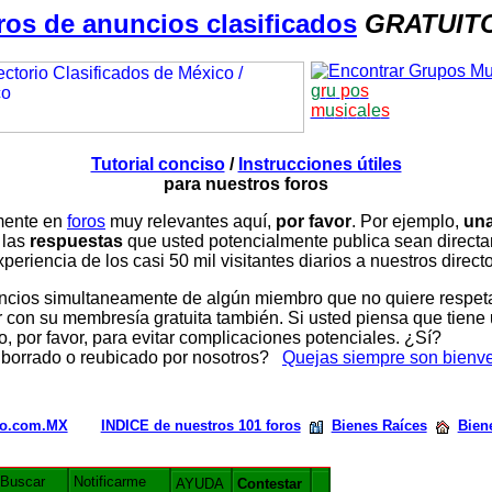
ros de anuncios clasificados
GRATUIT
g
r
u
p
o
s
m
u
s
i
c
a
l
e
s
Tutorial conciso
/
Instrucciones útiles
para nuestros foros
amente en
foros
muy relevantes aquí,
por favor
. Por ejemplo,
una
 las
respuestas
que usted potencialmente publica sean direc
periencia de los casi 50 mil visitantes diarios a nuestros direct
ios simultaneamente de algún miembro que no quiere respetar n
con su membresía gratuita también. Si usted piensa que tiene 
, por favor, para evitar complicaciones potenciales. ¿Sí?
 borrado o reubicado por nosotros?
Quejas siempre son bienv
rio.com.MX
INDICE de nuestros 101 foros
Bienes Raíces
Bien
Buscar
Notificarme
AYUDA
Contestar