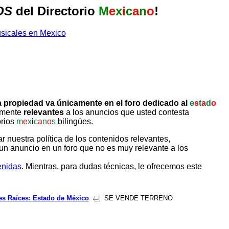
OS
del Directorio
M
e
x
i
c
a
n
o
!
 propiedad va únicamente en el foro dedicado al
e
s
t
a
d
o
tamente
relevantes
a los anuncios que usted contesta
orios
m
e
x
i
c
a
n
o
s
bilingües.
uestra política de los contenidos relevantes,
un anuncio en un foro que no es muy relevante a los
enidas
. Mientras, para dudas técnicas, le ofrecemos este
es Raíces: Estado de México
SE VENDE TERRENO