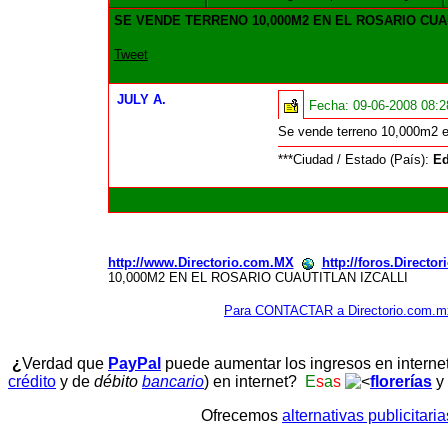
SE VENDE TERRENO 10,000M2 EN EL ROSARIO CUA
Tweet
JULY A.
Fecha:
09-06-2008 08:
Se vende terreno 10,000m2 en
***Ciudad / Estado (País):
Ed
http://www.Directorio.com.MX
http://foros.Directo
10,000M2 EN EL ROSARIO CUAUTITLAN IZCALLI
Para CONTACTAR a Directorio.com.m
¿
Verdad que
PayPal
puede aumentar los ingresos en interne
crédito
y de
débito
bancario
) en internet?
E
s
a
s
florerías
y
Ofrecemos
alternativas publicitari