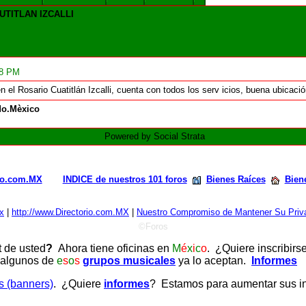
UTITLAN IZCALLI
28 PM
 el Rosario Cuatitlán Izcalli, cuenta con todos los serv icios, buena ubica
o.Mèxico
Powered by Social Strata
rio.com.MX
INDICE de nuestros 101 foros
Bienes Raíces
Bien
x
|
http://www.Directorio.com.MX
|
Nuestro Compromiso de Mantener Su Priva
©Foros
t de usted
?
Ahora tiene oficinas en
M
é
x
i
c
o
. ¿Quiere inscribirs
 algunos de
e
s
o
s
grupos musicales
ya lo aceptan.
Informes
as (banners)
. ¿Quiere
informes
? Estamos para aumentar sus ing