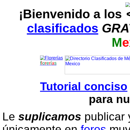
¡Bienvenido a los
clasificados
GRA
M
e
f
l
o
r
e
r
í
a
s
Tutorial conciso
para nu
Le
suplicamos
publicar 
únicamente en
foros
muy 