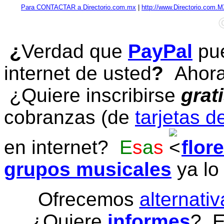
Para CONTACTAR a Directorio.com.mx
|
http://www.Directorio.com.
¿
Verdad que
PayPal
pue
internet de usted
?
Ahora 
¿Quiere inscribirse
grat
cobranzas (de
tarjetas d
en internet?
E
s
a
s
flor
grupos musicales
ya lo
Ofrecemos
alternativ
¿Quiere
informes
? E