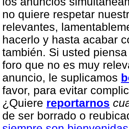
los anuncios simultanea
no quiere respetar nuestr
relevantes, lamentablem
hacerlo y hasta acabar c
también. Si usted piensa
foro que no es muy relev
anuncio, le suplicamos
b
favor, para evitar compli
¿Quiere
reportarnos
cua
de ser borrado o reubic
siempre son bienvenidas