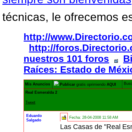
técnicas, le ofrecemos e
http://www.Directorio.
http://foros.Directori
nuestros 101 foros
B
Raíces: Estado de Méxi
Bus
Mis Anuncios
Publicar
gratis oprimiendo
AQUI
Real Esmeralda 2
Tweet
Eduardo
Fecha:
28-04-2008 11:58 AM
Salgado
Las Casas de "Real Esm