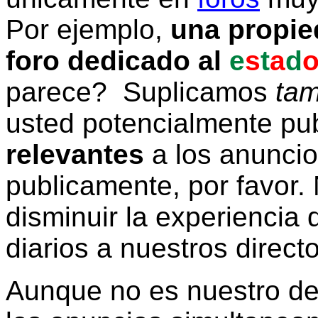
Por ejemplo,
una propie
foro dedicado al
e
s
t
a
d
parece? Suplicamos
tam
usted potencialmente pu
relevantes
a los anunci
publicamente, por favor. 
disminuir la experiencia d
diarios a nuestros direct
Aunque no es nuestro d