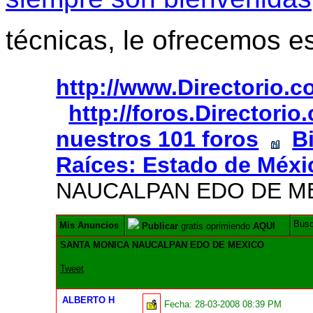
técnicas, le ofrecemos e
http://www.Directorio.
http://foros.Directori
nuestros 101 foros
B
Raíces: Estado de Méxi
NAUCALPAN EDO DE M
Bus
Mis Anuncios
Publicar
gratis oprimiendo
AQUI
SANTA MONICA NAUCALPAN EDO DE MEXICO
Tweet
ALBERTO H
Fecha:
28-03-2008 08:39 PM