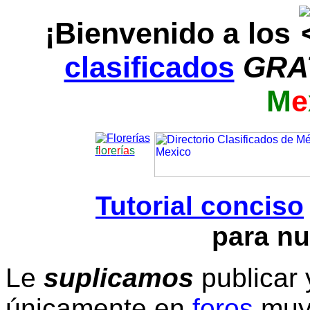
¡Bienvenido a los
clasificados
GRA
M
e
f
l
o
r
e
r
í
a
s
Tutorial conciso
para nu
Le
suplicamos
publicar 
únicamente en
foros
muy 