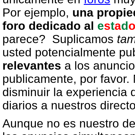
Por ejemplo,
una propie
foro dedicado al
e
s
t
a
d
parece? Suplicamos
tam
usted potencialmente pu
relevantes
a los anunci
publicamente, por favor. 
disminuir la experiencia d
diarios a nuestros direct
Aunque no es nuestro d