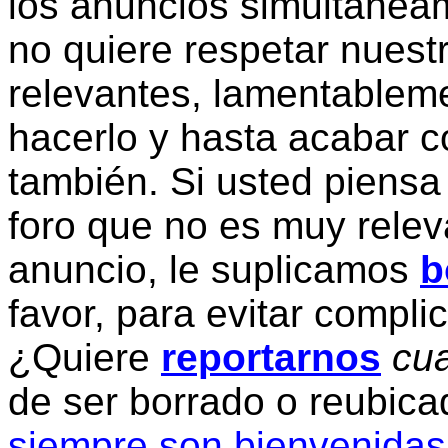
los anuncios simultanea
no quiere respetar nuestr
relevantes, lamentablem
hacerlo y hasta acabar c
también. Si usted piensa
foro que no es muy relev
anuncio, le suplicamos
b
favor, para evitar compli
¿Quiere
reportarnos
cua
de ser borrado o reubic
siempre son bienvenidas