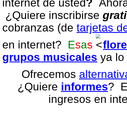
internet de usted
?
Ahora 
¿Quiere inscribirse
grat
cobranzas (de
tarjetas d
en internet?
E
s
a
s
flor
grupos musicales
ya lo
Ofrecemos
alternativ
¿Quiere
informes
? E
ingresos en inte