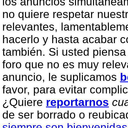
los anuncios simultanea
no quiere respetar nuestr
relevantes, lamentablem
hacerlo y hasta acabar c
también. Si usted piensa
foro que no es muy relev
anuncio, le suplicamos
b
favor, para evitar compli
¿Quiere
reportarnos
cua
de ser borrado o reubic
siempre son bienvenidas