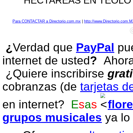
HECTAREAS EN TEOLO
Para CONTACTAR a Directorio.com.mx
|
http://www.Directorio.com.
¿
Verdad que
PayPal
pue
internet de usted
?
Ahora 
¿Quiere inscribirse
grat
cobranzas (de
tarjetas d
en internet?
E
s
a
s
flor
grupos musicales
ya lo