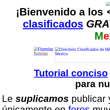
¡Bienvenido a los
clasificados
GRA
M
e
f
l
o
r
e
r
í
a
s
Tutorial conciso
para nu
Le
suplicamos
publicar 
únicamente en
foros
muy 