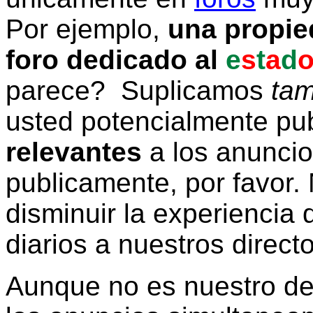
Por ejemplo,
una propie
foro dedicado al
e
s
t
a
d
parece? Suplicamos
tam
usted potencialmente pu
relevantes
a los anunci
publicamente, por favor. 
disminuir la experiencia d
diarios a nuestros direct
Aunque no es nuestro d