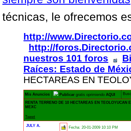
técnicas, le ofrecemos e
http://www.Directorio.
http://foros.Directori
nuestros 101 foros
B
Raíces: Estado de Méxi
HECTAREAS EN TEOLO
Bus
Mis Anuncios
Publicar
gratis oprimiendo
AQUI
RENTA TERRENO DE 10 HECTAREAS EN TEOLOYUCAN E
MEXC
Tweet
JULY A.
Fecha:
20-01-2009 10:10 PM