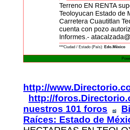
Terreno EN RENTA super
Teoloyucan Estado de M
Carretera Cuautitlan Te
cuenta con pozo autoriza
Informes.- atacalzada@
***Ciudad / Estado (País):
Edo.Mèxico
Powe
http://www.Directorio.
http://foros.Directori
nuestros 101 foros
B
Raíces: Estado de Méxi