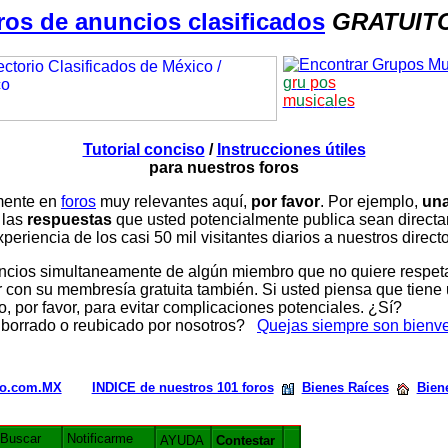
ros de anuncios clasificados
GRATUIT
g
r
u
p
o
s
m
u
s
i
c
a
l
e
s
Tutorial conciso
/
Instrucciones útiles
para nuestros foros
amente en
foros
muy relevantes aquí,
por favor
. Por ejemplo,
una
 las
respuestas
que usted potencialmente publica sean direc
periencia de los casi 50 mil visitantes diarios a nuestros direct
ios simultaneamente de algún miembro que no quiere respetar n
con su membresía gratuita también. Si usted piensa que tiene 
, por favor, para evitar complicaciones potenciales. ¿Sí?
 borrado o reubicado por nosotros?
Quejas siempre son bienv
rio.com.MX
INDICE de nuestros 101 foros
Bienes Raíces
Bien
Buscar
Notificarme
AYUDA
Contestar