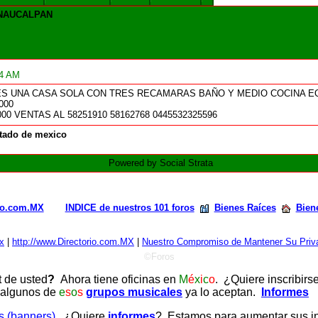
,NAUCALPAN
14 AM
S UNA CASA SOLA CON TRES RECAMARAS BAÑO Y MEDIO COCINA E
000
000 VENTAS AL 58251910 58162768 0445532325596
tado de mexico
Powered by Social Strata
rio.com.MX
INDICE de nuestros 101 foros
Bienes Raíces
Bien
x
|
http://www.Directorio.com.MX
|
Nuestro Compromiso de Mantener Su Priva
©Foros
t de usted
?
Ahora tiene oficinas en
M
é
x
i
c
o
. ¿Quiere inscribirs
 algunos de
e
s
o
s
grupos musicales
ya lo aceptan.
Informes
as (banners)
. ¿Quiere
informes
? Estamos para aumentar sus ing