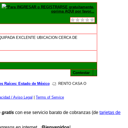
*Para INGRESAR o REGISTRARSE gratuitamente,
oprima AQUI por favor...
QUIPADA EXCLENTE UBICACION CERCA DE
Contestar
es Raíces: Estado de México
RENTO CASA O
cidad / Aviso Legal
|
Terms of Service
e
gratis
con ese servicio barato de cobranzas (de
tarjetas de
resos en internet. ¡
Bienvenidos
!