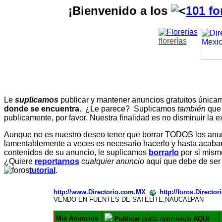
¡Bienvenido a los
101 fo
f
l
o
r
e
r
í
a
s
Le
suplicamos
publicar y mantener anuncios gratuitos únic
donde se encuentra
. ¿Le parece? Suplicamos
también
que
publicamente, por favor. Nuestra finalidad es no disminuir la ex
Aunque no es nuestro deseo tener que borrar TODOS los anunc
lamentablemente a veces es necesario hacerlo y hasta acabar 
contenidos de su anuncio, le suplicamos
borrarlo
por si mismo
¿Quiere
reportarnos
cualquier anuncio
aquí que debe de ser
tutorial
.
http://www.Directorio.com.MX
http://foros.Directo
VENDO EN FUENTES DE SATELITE,NAUCALPAN
Mis Anuncios
Publicar
gratis oprimiendo
AQUI