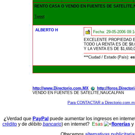
RENTO CASA O VENDO EN FUENTES DE SATELITE
Tweet
ALBERTO H
Fecha:
29-05-2006 09:
EXCELENTE PROPIEDAD E
TODO LA RENTA ES DE $8,
Y LA VENTA ES DE $1,650,
***Ciudad / Estado (País):
es
http://www.Directorio.com.MX
http://foros.Directo
VENDO EN FUENTES DE SATELITE,NAUCALPAN
Para CONTACTAR a Directorio.com.m
¿
Verdad que
PayPal
puede aumentar los ingresos en interne
crédito
y de
débito
bancario
) en internet?
E
s
a
s
florerías
y
Ofrecemos
alternativas publicitari