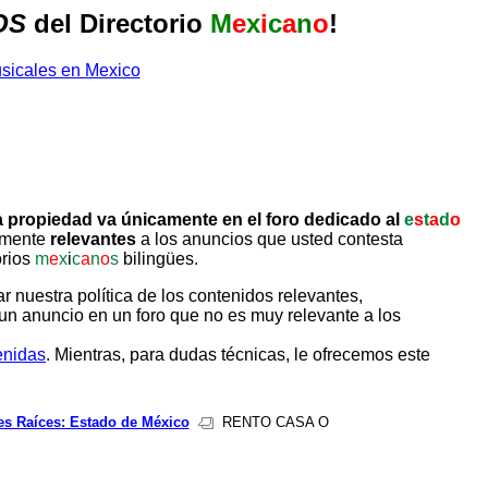
OS
del Directorio
M
e
x
i
c
a
n
o
!
 propiedad va únicamente en el foro dedicado al
e
s
t
a
d
o
tamente
relevantes
a los anuncios que usted contesta
orios
m
e
x
i
c
a
n
o
s
bilingües.
uestra política de los contenidos relevantes,
un anuncio en un foro que no es muy relevante a los
enidas
. Mientras, para dudas técnicas, le ofrecemos este
es Raíces: Estado de México
RENTO CASA O