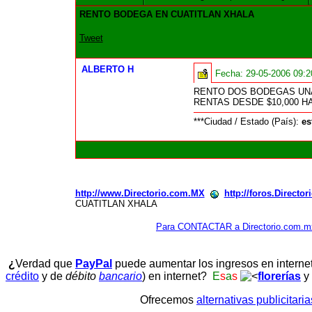
RENTO BODEGA EN CUATITLAN XHALA
Tweet
ALBERTO H
Fecha:
29-05-2006 09:
RENTO DOS BODEGAS UNA
RENTAS DESDE $10,000 HA
***Ciudad / Estado (País):
es
http://www.Directorio.com.MX
http://foros.Directo
CUATITLAN XHALA
Para CONTACTAR a Directorio.com.m
¿
Verdad que
PayPal
puede aumentar los ingresos en interne
crédito
y de
débito
bancario
) en internet?
E
s
a
s
florerías
y
Ofrecemos
alternativas publicitari