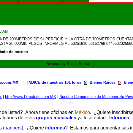
20 AM
 DE 200METROS DE SUPERFICIE Y LA OTRA DE 700METROS CUENTA
STA 28,000MIL PESOS INFORMES AL 58251910 58162768 044553232559
tado de mexico
Powered by Social Strata
rio.com.MX
INDICE de nuestros 101 foros
Bienes Raíces
Bien
x
|
http://www.Directorio.com.MX
|
Nuestro Compromiso de Mantener Su Priva
©Foros
t de usted
?
Ahora tiene oficinas en
M
é
x
i
c
o
. ¿Quiere inscribirs
 algunos de
e
s
o
s
grupos musicales
ya lo aceptan.
Informes
as (banners)
. ¿Quiere
informes
? Estamos para aumentar sus ing