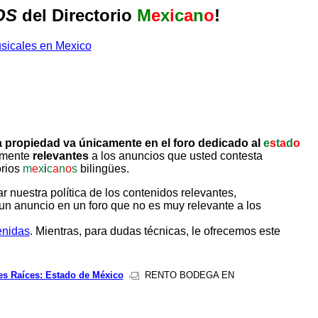
OS
del Directorio
M
e
x
i
c
a
n
o
!
 propiedad va únicamente en el foro dedicado al
e
s
t
a
d
o
tamente
relevantes
a los anuncios que usted contesta
orios
m
e
x
i
c
a
n
o
s
bilingües.
uestra política de los contenidos relevantes,
un anuncio en un foro que no es muy relevante a los
enidas
. Mientras, para dudas técnicas, le ofrecemos este
es Raíces: Estado de México
RENTO BODEGA EN