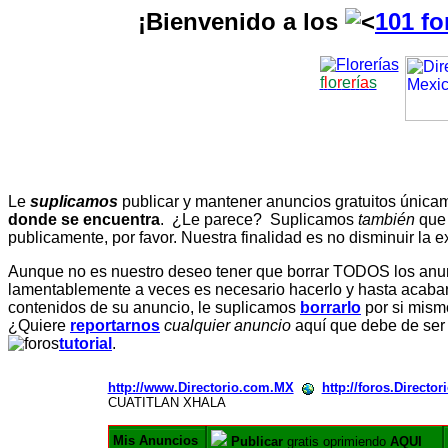
¡Bienvenido a los
101 fo
f
l
o
r
e
r
í
a
s
Le
suplicamos
publicar y mantener anuncios gratuitos únic
donde se encuentra
. ¿Le parece? Suplicamos
también
que
publicamente, por favor. Nuestra finalidad es no disminuir la ex
Aunque no es nuestro deseo tener que borrar TODOS los anunc
lamentablemente a veces es necesario hacerlo y hasta acabar 
contenidos de su anuncio, le suplicamos
borrarlo
por si mismo
¿Quiere
reportarnos
cualquier anuncio
aquí que debe de ser
tutorial
.
http://www.Directorio.com.MX
http://foros.Directo
CUATITLAN XHALA
Mis Anuncios
Publicar
gratis oprimiendo
AQUI