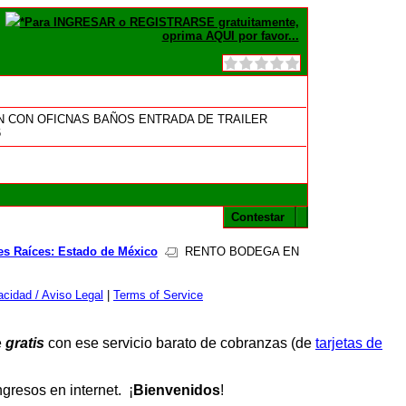
*Para INGRESAR o REGISTRARSE gratuitamente,
oprima AQUI por favor...
N CON OFICNAS BAÑOS ENTRADA DE TRAILER
6
Contestar
es Raíces: Estado de México
RENTO BODEGA EN
cidad / Aviso Legal
|
Terms of Service
e
gratis
con ese servicio barato de cobranzas (de
tarjetas de
resos en internet. ¡
Bienvenidos
!