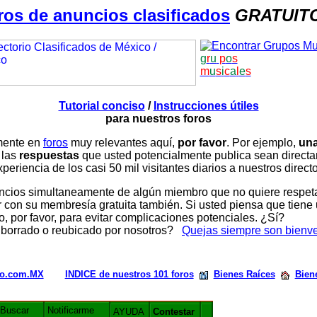
ros de anuncios clasificados
GRATUIT
g
r
u
p
o
s
m
u
s
i
c
a
l
e
s
Tutorial conciso
/
Instrucciones útiles
para nuestros foros
amente en
foros
muy relevantes aquí,
por favor
. Por ejemplo,
una
 las
respuestas
que usted potencialmente publica sean direc
periencia de los casi 50 mil visitantes diarios a nuestros direct
ios simultaneamente de algún miembro que no quiere respetar n
con su membresía gratuita también. Si usted piensa que tiene 
, por favor, para evitar complicaciones potenciales. ¿Sí?
 borrado o reubicado por nosotros?
Quejas siempre son bienv
rio.com.MX
INDICE de nuestros 101 foros
Bienes Raíces
Bien
Buscar
Notificarme
AYUDA
Contestar