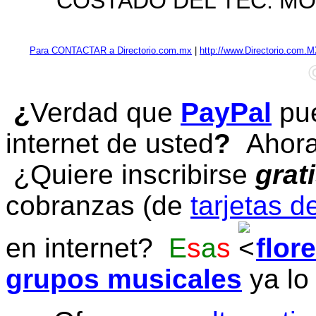
COSTADO DEL TEC. M
Para CONTACTAR a Directorio.com.mx
|
http://www.Directorio.com.
¿
Verdad que
PayPal
pue
internet de usted
?
Ahora 
¿Quiere inscribirse
grat
cobranzas (de
tarjetas d
en internet?
E
s
a
s
flor
grupos musicales
ya lo