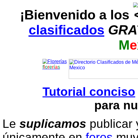
¡Bienvenido a los
clasificados
GRA
M
e
f
l
o
r
e
r
í
a
s
Tutorial conciso
para nu
Le
suplicamos
publicar 
únicamente en
foros
muy 