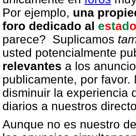
Por ejemplo,
una propie
foro dedicado al
e
s
t
a
d
parece? Suplicamos
tam
usted potencialmente pu
relevantes
a los anunci
publicamente, por favor. 
disminuir la experiencia d
diarios a nuestros direct
Aunque no es nuestro d