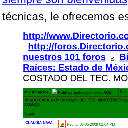
técnicas, le ofrecemos e
http://www.Directorio.
http://foros.Directori
nuestros 101 foros
B
Raíces: Estado de Méxi
COSTADO DEL TEC. M
Bus
Mis Anuncios
Publicar
gratis oprimiendo
AQUI
VENDO CASA A UN COSTADO DEL TEC. MONTERREY C
TOLUCA
Tweet
CLAUDIA NAVA
Fecha:
06-05-2008 02:04 PM