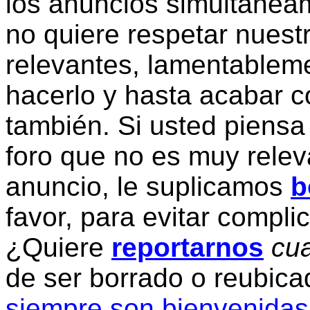
los anuncios simultanea
no quiere respetar nuestr
relevantes, lamentablem
hacerlo y hasta acabar c
también. Si usted piensa
foro que no es muy relev
anuncio, le suplicamos
b
favor, para evitar compli
¿Quiere
reportarnos
cua
de ser borrado o reubic
siempre son bienvenidas