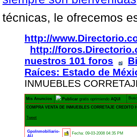
técnicas, le ofrecemos e
http://www.Directorio.
http://foros.Directori
nuestros 101 foros
B
Raíces: Estado de Méxi
INMUEBLES CORRETAJ
Bus
Mis Anuncios
Publicar
gratis oprimiendo
AQUI
COMPRA VENTA DE INMUEBLES CORRETAJE CREDITO 
Tweet
GpoInmobiliario-
Fecha:
09-03-2008 04:35 PM
AU