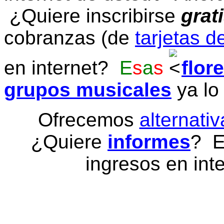
¿Quiere inscribirse
grat
cobranzas (de
tarjetas d
en internet?
E
s
a
s
flor
grupos musicales
ya lo
Ofrecemos
alternativ
¿Quiere
informes
? E
ingresos en inte