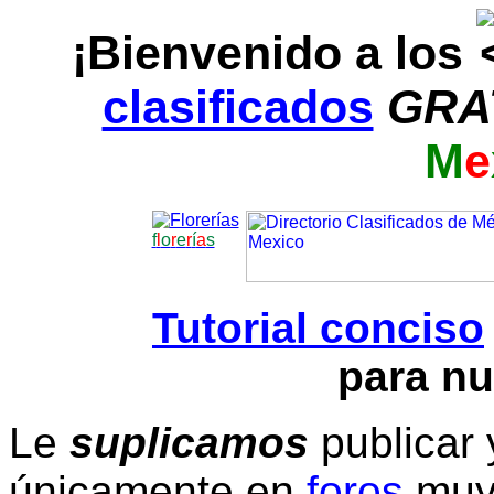
¡Bienvenido a los
clasificados
GRA
M
e
f
l
o
r
e
r
í
a
s
Tutorial conciso
para nu
Le
suplicamos
publicar 
únicamente en
foros
muy 