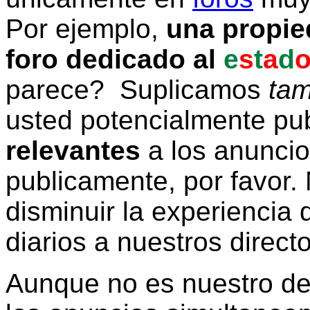
Por ejemplo,
una propie
foro dedicado al
e
s
t
a
d
parece? Suplicamos
tam
usted potencialmente pu
relevantes
a los anunci
publicamente, por favor. 
disminuir la experiencia d
diarios a nuestros direct
Aunque no es nuestro d