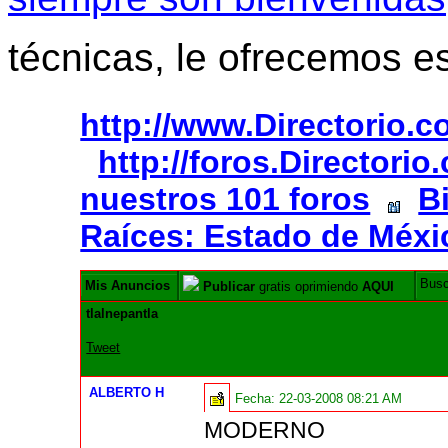
técnicas, le ofrecemos e
http://www.Directorio.
http://foros.Directori
nuestros 101 foros
B
Raíces: Estado de Méxi
Bus
Mis Anuncios
Publicar
gratis oprimiendo
AQUI
tlalnepantla
Tweet
ALBERTO H
Fecha:
22-03-2008 08:21 AM
MODERNO