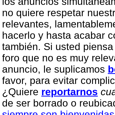
los anuncios simultanea
no quiere respetar nuestr
relevantes, lamentablem
hacerlo y hasta acabar c
también. Si usted piensa
foro que no es muy relev
anuncio, le suplicamos
b
favor, para evitar compli
¿Quiere
reportarnos
cua
de ser borrado o reubic
siempre son bienvenidas