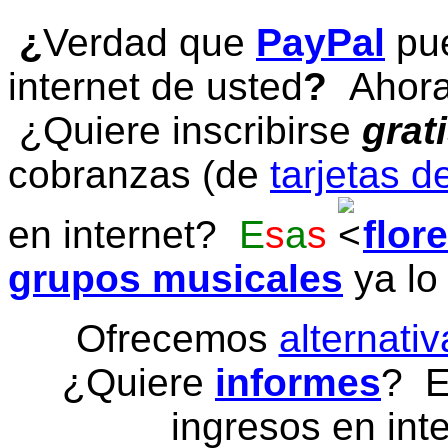
¿
Verdad que
PayPal
pue
internet de usted
?
Ahora 
¿Quiere inscribirse
grat
cobranzas (de
tarjetas d
en internet?
E
s
a
s
flor
grupos musicales
ya lo
Ofrecemos
alternativ
¿Quiere
informes
? E
ingresos en inte