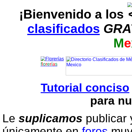
¡Bienvenido a los
clasificados
GRA
M
e
f
l
o
r
e
r
í
a
s
Tutorial conciso
para nu
Le
suplicamos
publicar 
únicamente en
foros
muy 