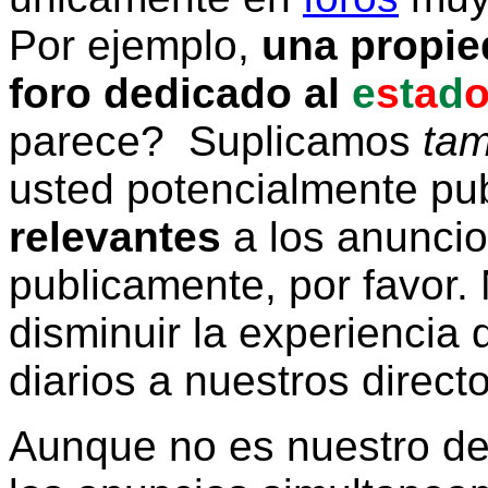
Por ejemplo,
una propie
foro dedicado al
e
s
t
a
d
parece? Suplicamos
tam
usted potencialmente pu
relevantes
a los anunci
publicamente, por favor. 
disminuir la experiencia d
diarios a nuestros direct
Aunque no es nuestro d