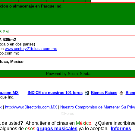
ucion o almacenaje en Parque Ind.
56 PM
A $39/m2
oda o en dos partes)
 en
www.century21toluca.com.mx
ahoo.com.mx
luca, Mexico
Powered by Social Strata
rio.com.MX
INDICE de nuestros 101 foros
Bienes Raíces
Bien
rque Ind.
x
|
http://www.Directorio.com.MX
|
Nuestro Compromiso de Mantener Su Priva
©Foros
t de usted
?
Ahora tiene oficinas en
M
é
x
i
c
o
. ¿Quiere inscribirs
 algunos de
e
s
o
s
grupos musicales
ya lo aceptan.
Informes