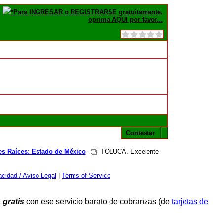
*Para INGRESAR o REGISTRARSE gratuitamente,
oprima AQUI por favor...
Contestar
es Raíces: Estado de México
TOLUCA. Excelente
cidad / Aviso Legal
|
Terms of Service
e
gratis
con ese servicio barato de cobranzas (de
tarjetas de