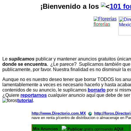
¡Bienvenido a los
101 fo
f
l
o
r
e
r
í
a
s
Le
suplicamos
publicar y mantener anuncios gratuitos únic
donde se encuentra
. ¿Le parece? Suplicamos
también
que
publicamente, por favor. Nuestra finalidad es no disminuir la ex
Aunque no es nuestro deseo tener que borrar TODOS los anunc
lamentablemente a veces es necesario hacerlo y hasta acabar 
contenidos de su anuncio, le suplicamos
borrarlo
por si mismo
¿Quiere
reportarnos
cualquier anuncio
aquí que debe de ser
tutorial
.
http://www.Directorio.com.MX
http://foros.Directo
nave en renta p/centro de distribucion o almacenaje en Pa
Mis Anuncios
Publicar
gratis oprimiendo
AQUI