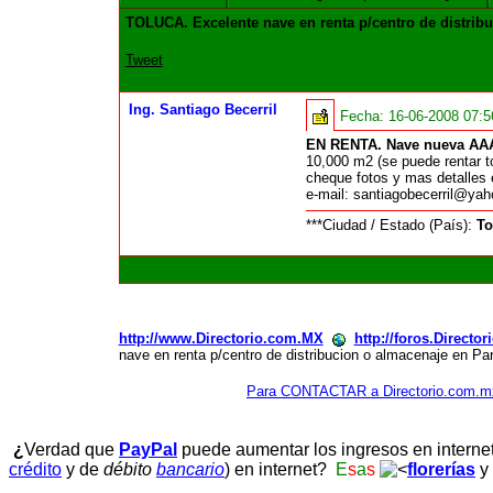
TOLUCA. Excelente nave en renta p/centro de distrib
Tweet
Ing. Santiago Becerril
Fecha:
16-06-2008 07:
EN RENTA. Nave nueva AA
10,000 m2 (se puede rentar t
cheque fotos y mas detalles
e-mail: santiagobecerril@y
***Ciudad / Estado (País):
To
http://www.Directorio.com.MX
http://foros.Directo
nave en renta p/centro de distribucion o almacenaje en Pa
Para CONTACTAR a Directorio.com.m
¿
Verdad que
PayPal
puede aumentar los ingresos en interne
crédito
y de
débito
bancario
) en internet?
E
s
a
s
florerías
y