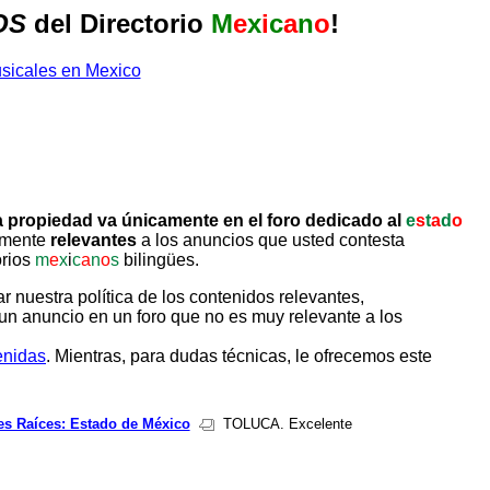
OS
del Directorio
M
e
x
i
c
a
n
o
!
 propiedad va únicamente en el foro dedicado al
e
s
t
a
d
o
tamente
relevantes
a los anuncios que usted contesta
orios
m
e
x
i
c
a
n
o
s
bilingües.
uestra política de los contenidos relevantes,
un anuncio en un foro que no es muy relevante a los
enidas
. Mientras, para dudas técnicas, le ofrecemos este
es Raíces: Estado de México
TOLUCA. Excelente