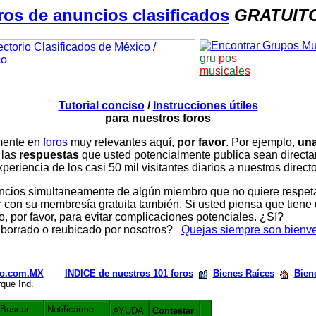
ros de anuncios clasificados
GRATUIT
g
r
u
p
o
s
m
u
s
i
c
a
l
e
s
Tutorial conciso
/
Instrucciones útiles
para nuestros foros
amente en
foros
muy relevantes aquí,
por favor
. Por ejemplo,
una
 las
respuestas
que usted potencialmente publica sean direc
periencia de los casi 50 mil visitantes diarios a nuestros direct
ios simultaneamente de algún miembro que no quiere respetar n
con su membresía gratuita también. Si usted piensa que tiene 
, por favor, para evitar complicaciones potenciales. ¿Sí?
 borrado o reubicado por nosotros?
Quejas siempre son bienv
rio.com.MX
INDICE de nuestros 101 foros
Bienes Raíces
Bien
rque Ind.
Buscar
Notificarme
AYUDA
Contestar