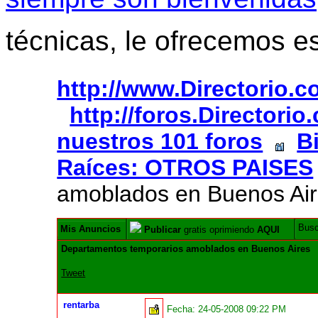
técnicas, le ofrecemos e
http://www.Directorio.
http://foros.Directori
nuestros 101 foros
B
Raíces: OTROS PAISES
amoblados en Buenos Ai
Bus
Mis Anuncios
Publicar
gratis oprimiendo
AQUI
Departamentos temporarios amoblados en Buenos Aires
Tweet
rentarba
Fecha:
24-05-2008 09:22 PM