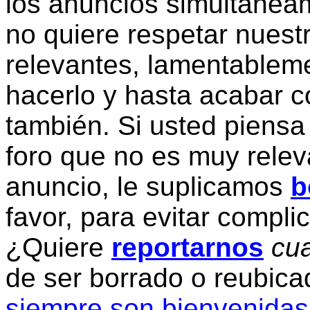
los anuncios simultanea
no quiere respetar nuestr
relevantes, lamentablem
hacerlo y hasta acabar c
también. Si usted piensa
foro que no es muy relev
anuncio, le suplicamos
b
favor, para evitar compli
¿Quiere
reportarnos
cua
de ser borrado o reubic
siempre son bienvenidas