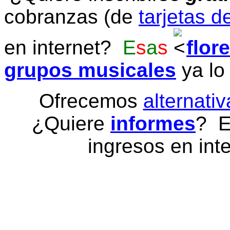
cobranzas (de
tarjetas d
en internet?
E
s
a
s
flor
grupos musicales
ya lo
Ofrecemos
alternativ
¿Quiere
informes
? E
ingresos en inte