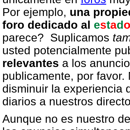
Por ejemplo,
una propie
foro dedicado al
e
s
t
a
d
parece? Suplicamos
tam
usted potencialmente pu
relevantes
a los anunci
publicamente, por favor. 
disminuir la experiencia d
diarios a nuestros direct
Aunque no es nuestro d