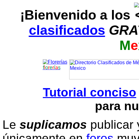
¡Bienvenido a los
clasificados
GRA
M
e
f
l
o
r
e
r
í
a
s
Tutorial conciso
para nu
Le
suplicamos
publicar 
únicamente en
foros
muy 