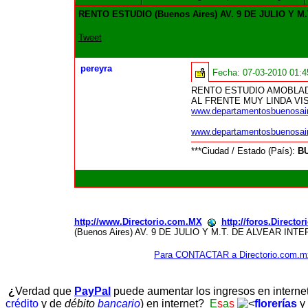
RENTO ESTUDIO (Buenos Aires) AV. 9 DE JULIO Y 
Tweet
pereyra
Fecha:
07-03-2010 01:
RENTO ESTUDIO AMOBLADO
AL FRENTE MUY LINDA VI
www.departamentosbuenosai
www.departamentosbuenosai
***Ciudad / Estado (País):
B
http://www.Directorio.com.MX
http://foros.Directo
(Buenos Aires) AV. 9 DE JULIO Y M.T. DE ALVEAR IN
Para CONTACTAR a Directorio.com.m
¿
Verdad que
PayPal
puede aumentar los ingresos en interne
crédito
y de
débito
bancario
) en internet?
E
s
a
s
florerías
y