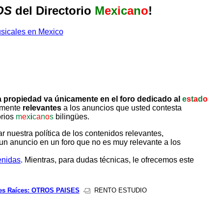
OS
del Directorio
M
e
x
i
c
a
n
o
!
 propiedad va únicamente en el foro dedicado al
e
s
t
a
d
o
tamente
relevantes
a los anuncios que usted contesta
orios
m
e
x
i
c
a
n
o
s
bilingües.
uestra política de los contenidos relevantes,
un anuncio en un foro que no es muy relevante a los
enidas
. Mientras, para dudas técnicas, le ofrecemos este
es Raíces: OTROS PAISES
RENTO ESTUDIO