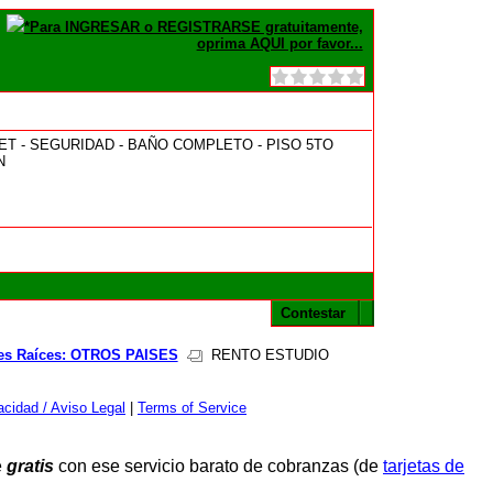
*Para INGRESAR o REGISTRARSE gratuitamente,
oprima AQUI por favor...
ET - SEGURIDAD - BAÑO COMPLETO - PISO 5TO
N
Contestar
es Raíces: OTROS PAISES
RENTO ESTUDIO
cidad / Aviso Legal
|
Terms of Service
e
gratis
con ese servicio barato de cobranzas (de
tarjetas de