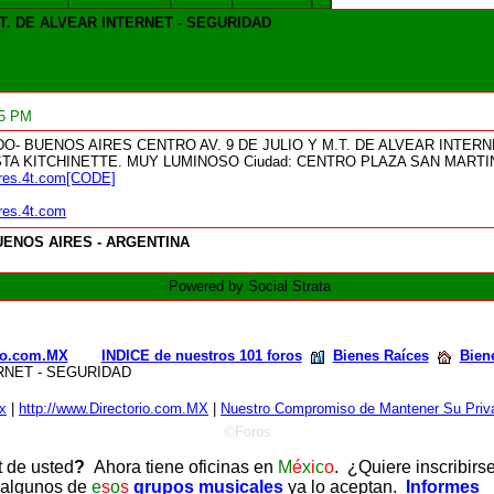
M.T. DE ALVEAR INTERNET - SEGURIDAD
45 PM
- BUENOS AIRES CENTRO AV. 9 DE JULIO Y M.T. DE ALVEAR INTERN
STA KITCHINETTE. MUY LUMINOSO Ciudad: CENTRO PLAZA SAN MARTI
res.4t.com[CODE]
res.4t.com
UENOS AIRES - ARGENTINA
Powered by Social Strata
rio.com.MX
INDICE de nuestros 101 foros
Bienes Raíces
Bien
TERNET - SEGURIDAD
x
|
http://www.Directorio.com.MX
|
Nuestro Compromiso de Mantener Su Priva
©Foros
t de usted
?
Ahora tiene oficinas en
M
é
x
i
c
o
. ¿Quiere inscribirs
 algunos de
e
s
o
s
grupos musicales
ya lo aceptan.
Informes