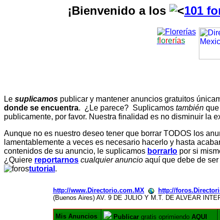
¡Bienvenido a los
101 fo
f
l
o
r
e
r
í
a
s
Le
suplicamos
publicar y mantener anuncios gratuitos únic
donde se encuentra
. ¿Le parece? Suplicamos
también
que
publicamente, por favor. Nuestra finalidad es no disminuir la ex
Aunque no es nuestro deseo tener que borrar TODOS los anunc
lamentablemente a veces es necesario hacerlo y hasta acabar 
contenidos de su anuncio, le suplicamos
borrarlo
por si mismo
¿Quiere
reportarnos
cualquier anuncio
aquí que debe de ser
tutorial
.
http://www.Directorio.com.MX
http://foros.Directo
(Buenos Aires) AV. 9 DE JULIO Y M.T. DE ALVEAR IN
Mis Anuncios
Publicar
gratis oprimiendo
AQUI