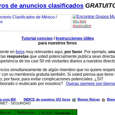
ros de anuncios clasificados
GRATUIT
g
r
u
p
o
s
m
u
s
i
c
a
l
e
s
Tutorial conciso
/
Instrucciones útiles
para nuestros foros
amente en
foros
muy relevantes aquí,
por favor
. Por ejemplo,
una
 las
respuestas
que usted potencialmente publica sean direc
periencia de los casi 50 mil visitantes diarios a nuestros direct
ios simultaneamente de algún miembro que no quiere respetar n
con su membresía gratuita también. Si usted piensa que tiene 
, por favor, para evitar complicaciones potenciales. ¿Sí?
 borrado o reubicado por nosotros?
Quejas siempre son bienv
rio.com.MX
INDICE de nuestros 101 foros
Bienes Raíces
Bien
TERNET - SEGURIDAD
Buscar
Notificarme
AYUDA
Contestar