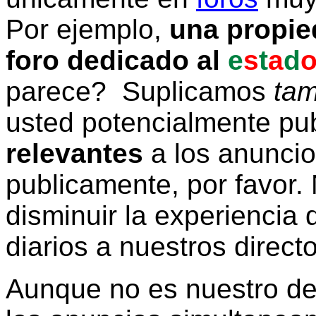
Por ejemplo,
una propie
foro dedicado al
e
s
t
a
d
parece? Suplicamos
tam
usted potencialmente pu
relevantes
a los anunci
publicamente, por favor. 
disminuir la experiencia d
diarios a nuestros direct
Aunque no es nuestro d