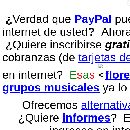
¿
Verdad que
PayPal
pue
internet de usted
?
Ahora 
¿Quiere inscribirse
grat
cobranzas (de
tarjetas d
en internet?
E
s
a
s
flor
grupos musicales
ya lo
Ofrecemos
alternativ
¿Quiere
informes
? E