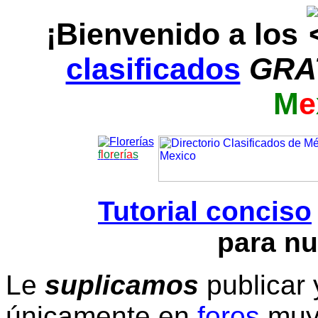
¡Bienvenido a los
clasificados
GRA
M
e
f
l
o
r
e
r
í
a
s
Tutorial conciso
para nu
Le
suplicamos
publicar 
únicamente en
foros
muy 