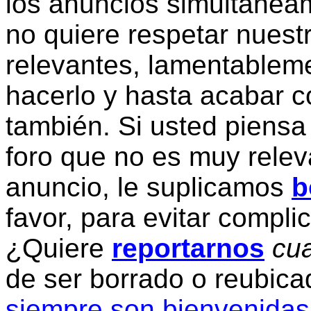
los anuncios simultanea
no quiere respetar nuestr
relevantes, lamentablem
hacerlo y hasta acabar c
también. Si usted piensa
foro que no es muy relev
anuncio, le suplicamos
b
favor, para evitar compli
¿Quiere
reportarnos
cua
de ser borrado o reubic
siempre son bienvenidas