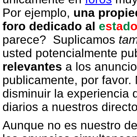
Por ejemplo,
una propie
foro dedicado al
e
s
t
a
d
parece? Suplicamos
tam
usted potencialmente pu
relevantes
a los anunci
publicamente, por favor. 
disminuir la experiencia d
diarios a nuestros direct
Aunque no es nuestro d