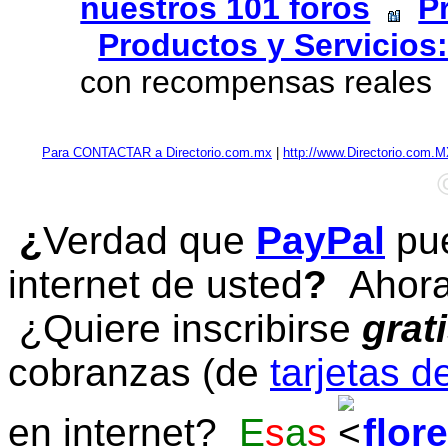
nuestros 101 foros
P
Productos y Servicios:
con recompensas reales
Para CONTACTAR a Directorio.com.mx
|
http://www.Directorio.com.
¿
Verdad que
PayPal
pue
internet de usted
?
Ahora 
¿Quiere inscribirse
grat
cobranzas (de
tarjetas d
en internet?
E
s
a
s
flor