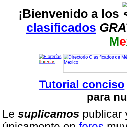
¡Bienvenido a los
clasificados
GRA
M
e
f
l
o
r
e
r
í
a
s
Tutorial conciso
para nu
Le
suplicamos
publicar 
únicamente en
foros
muy 