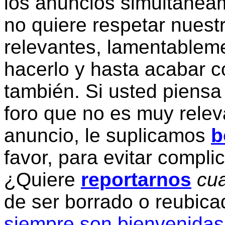
los anuncios simultanea
no quiere respetar nuestr
relevantes, lamentablem
hacerlo y hasta acabar c
también. Si usted piensa
foro que no es muy relev
anuncio, le suplicamos
b
favor, para evitar compli
¿Quiere
reportarnos
cua
de ser borrado o reubic
siempre son bienvenidas