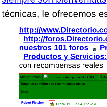
técnicas, le ofrecemos e
http://www.Directorio.
http://foros.Directori
nuestros 101 foros
P
Productos y Servicios:
con recompensas reales
Bus
Mis Anuncios
Publicar
gratis oprimiendo
AQUI
Juego se combine con recompensas reales
Tweet
Robert Fletcher
Fecha:
19-12-2024 08:23 AM