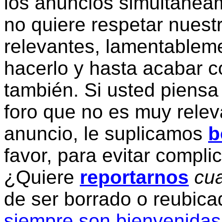
los anuncios simultanea
no quiere respetar nuestr
relevantes, lamentablem
hacerlo y hasta acabar c
también. Si usted piensa
foro que no es muy relev
anuncio, le suplicamos
b
favor, para evitar compli
¿Quiere
reportarnos
cua
de ser borrado o reubic
siempre son bienvenidas