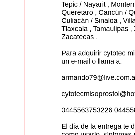
Tepic / Nayarit , Monte
Querétaro , Cancún / Qu
Culiacán / Sinaloa , Vi
Tlaxcala , Tamaulipas , 
Zacatecas .
Para adquirir cytotec 
un e-mail o llama a:
armando79@live.com.a
cytotecmisoprostol@ho
0445563753226 04455
El día de la entrega te 
como usarlo, síntomas 