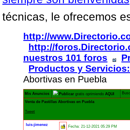
técnicas, le ofrecemos e
http://www.Directorio.
http://foros.Directori
nuestros 101 foros
P
Productos y Servicios:
Abortivas en Puebla
Bus
Mis Anuncios
Publicar
gratis oprimiendo
AQUI
Venta de Pastillas Abortivas en Puebla
Tweet
luis-jimenez
Fecha:
21-12-2021 05:29 PM