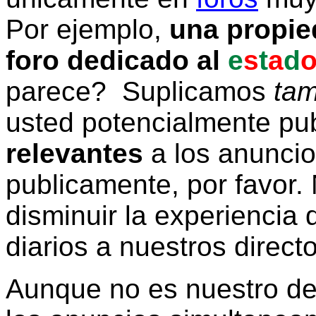
Por ejemplo,
una propie
foro dedicado al
e
s
t
a
d
parece? Suplicamos
tam
usted potencialmente pu
relevantes
a los anunci
publicamente, por favor. 
disminuir la experiencia d
diarios a nuestros direct
Aunque no es nuestro d