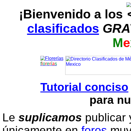
¡Bienvenido a los
clasificados
GRA
M
e
f
l
o
r
e
r
í
a
s
Tutorial conciso
para nu
Le
suplicamos
publicar 
únicamente en
foros
muy 