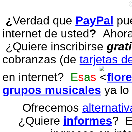
¿
Verdad que
PayPal
pue
internet de usted
?
Ahora 
¿Quiere inscribirse
grat
cobranzas (de
tarjetas d
en internet?
E
s
a
s
flor
grupos musicales
ya lo
Ofrecemos
alternativ
¿Quiere
informes
? E