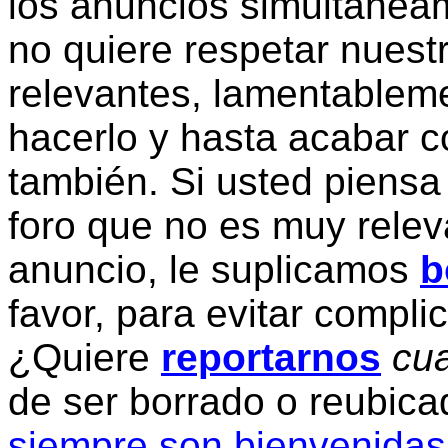
los anuncios simultanea
no quiere respetar nuestr
relevantes, lamentablem
hacerlo y hasta acabar c
también. Si usted piensa
foro que no es muy relev
anuncio, le suplicamos
b
favor, para evitar compli
¿Quiere
reportarnos
cua
de ser borrado o reubic
siempre son bienvenidas