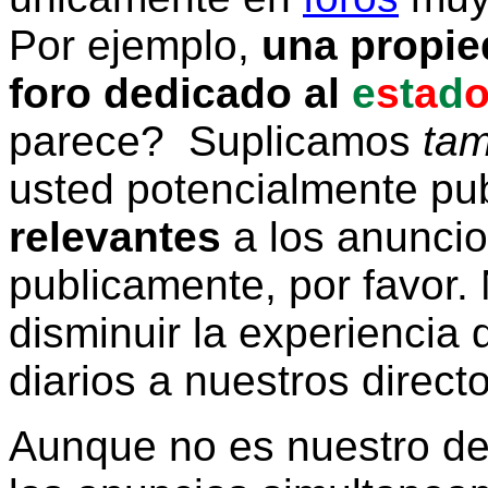
Por ejemplo,
una propie
foro dedicado al
e
s
t
a
d
parece? Suplicamos
tam
usted potencialmente pu
relevantes
a los anunci
publicamente, por favor. 
disminuir la experiencia d
diarios a nuestros direct
Aunque no es nuestro d