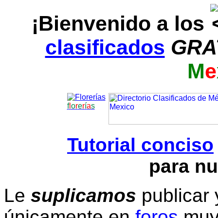
¡Bienvenido a los
clasificados
GRA
M
e
f
l
o
r
e
r
í
a
s
Tutorial conciso
para nu
Le
suplicamos
publicar 
únicamente en
foros
muy 