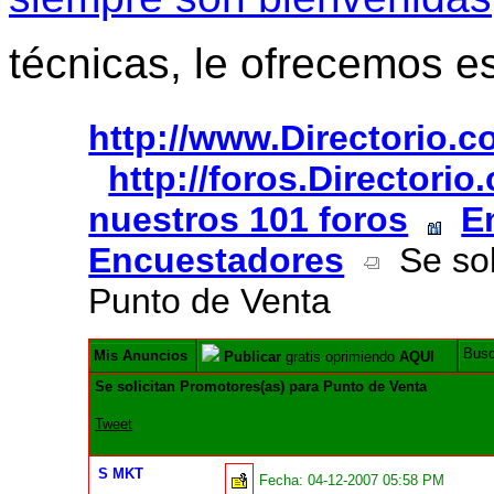
técnicas, le ofrecemos e
http://www.Directorio.
http://foros.Directori
nuestros 101 foros
E
Encuestadores
Se sol
Punto de Venta
Bus
Mis Anuncios
Publicar
gratis oprimiendo
AQUI
Se solicitan Promotores(as) para Punto de Venta
Tweet
S MKT
Fecha:
04-12-2007 05:58 PM