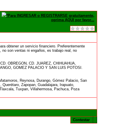
*Para INGRESAR o REGISTRARSE gratuitamente,
oprima AQUI por favor...
para obtener un servicio financiero. Preferentemente
no son ventas ni engaños, es trabajo real, no
 CD. OBREGON, CD. JUAREZ, CHIHUAHUA,
ANGO, GOMEZ PALACIO Y SAN LUIS POTOSI.
o, Matamoros, Reynosa, Durango, Gómez Palacio, San
, Querétaro, Zapopan, Guadalajara, Irapuato,
Tlaxcala, Tuxpan, Villahermosa, Pachuca, Poza
Contestar