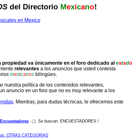
OS
del Directorio
M
e
x
i
c
a
n
o
!
 propiedad va únicamente en el foro dedicado al
e
s
t
a
d
o
tamente
relevantes
a los anuncios que usted contesta
orios
m
e
x
i
c
a
n
o
s
bilingües.
uestra política de los contenidos relevantes,
un anuncio en un foro que no es muy relevante a los
enidas
. Mientras, para dudas técnicas, le ofrecemos este
 Encuestadores
Se buscan: ENCUESTADORES /
eos: OTRAS CATEGORIAS