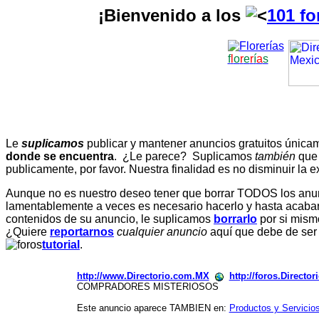
¡Bienvenido a los
101 fo
f
l
o
r
e
r
í
a
s
Le
suplicamos
publicar y mantener anuncios gratuitos únic
donde se encuentra
. ¿Le parece? Suplicamos
también
que
publicamente, por favor. Nuestra finalidad es no disminuir la ex
Aunque no es nuestro deseo tener que borrar TODOS los anunc
lamentablemente a veces es necesario hacerlo y hasta acabar 
contenidos de su anuncio, le suplicamos
borrarlo
por si mismo
¿Quiere
reportarnos
cualquier anuncio
aquí que debe de ser
tutorial
.
http://www.Directorio.com.MX
http://foros.Directo
COMPRADORES MISTERIOSOS
Este anuncio aparece TAMBIEN en:
Productos y Servicio