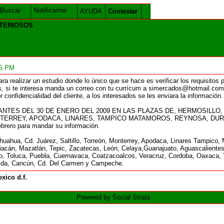
Buscar
Notificarme
AYUDA
Contestar
STERIOSOS
55 PM
a realizar un estudio donde lo único que se hace es verificar los requisitos 
, si te interesa manda un correo con tu currícum a simercados@hotmail.com, 
onfidencialidad del cliente, a los interesados se les enviara la información.
NTES DEL 30 DE ENERO DEL 2009 EN LAS PLAZAS DE, HERMOSILLO,
NTERREY, APODACA, LINARES, TAMPICO MATAMOROS, REYNOSA, DUR
febrero para mandar su información.
ihuahua, Cd. Juárez, Saltillo, Torreón, Monterrey, Apodaca, Linares Tampic
uliacán, Mazatlán, Tepic, Zacatecas, León, Celaya,Guanajuato, Aguascalientes
o, Toluca, Puebla, Cuernavaca, Coatzacoalcos, Veracruz, Cordoba, Oaxaca, 
érida, Cancún, Cd. Del Carmen y Campeche.
xico d.f.
Powered by Social Strata