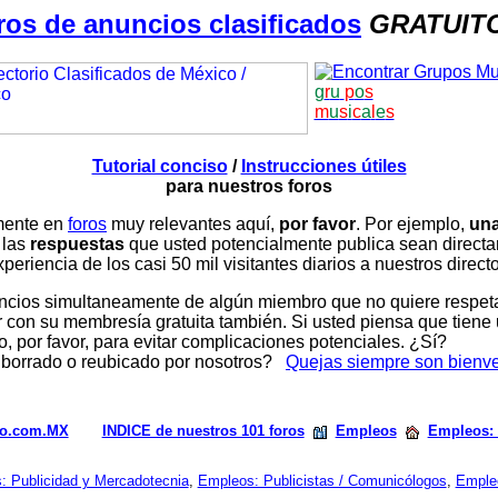
ros de anuncios clasificados
GRATUIT
g
r
u
p
o
s
m
u
s
i
c
a
l
e
s
Tutorial conciso
/
Instrucciones útiles
para nuestros foros
amente en
foros
muy relevantes aquí,
por favor
. Por ejemplo,
una
 las
respuestas
que usted potencialmente publica sean direc
periencia de los casi 50 mil visitantes diarios a nuestros direct
ios simultaneamente de algún miembro que no quiere respetar n
con su membresía gratuita también. Si usted piensa que tiene 
, por favor, para evitar complicaciones potenciales. ¿Sí?
 borrado o reubicado por nosotros?
Quejas siempre son bienv
rio.com.MX
INDICE de nuestros 101 foros
Empleos
Empleos:
s: Publicidad y Mercadotecnia
,
Empleos: Publicistas / Comunicólogos
,
Empl