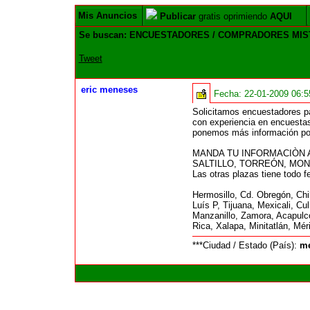
Mis Anuncios
Publicar
gratis oprimiendo
AQUI
Se buscan: ENCUESTADORES / COMPRADORES MI
Tweet
eric meneses
Fecha:
22-01-2009 06:
Solicitamos encuestadores par
con experiencia en encuestas
ponemos más información por c
MANDA TU INFORMACIÒN A
SALTILLO, TORREÓN, MO
Las otras plazas tiene todo 
Hermosillo, Cd. Obregón, Ch
Luís P, Tijuana, Mexicali, C
Manzanillo, Zamora, Acapulc
Rica, Xalapa, Minitatlán, M
***Ciudad / Estado (País):
me