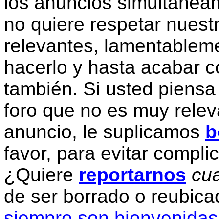
los anuncios simultanea
no quiere respetar nuestr
relevantes, lamentablem
hacerlo y hasta acabar c
también. Si usted piensa
foro que no es muy relev
anuncio, le suplicamos
b
favor, para evitar compli
¿Quiere
reportarnos
cua
de ser borrado o reubic
siempre son bienvenidas