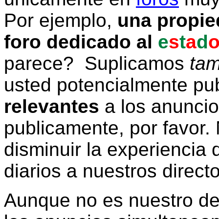
Por ejemplo,
una propie
foro dedicado al
e
s
t
a
d
parece? Suplicamos
tam
usted potencialmente pu
relevantes
a los anunci
publicamente, por favor. 
disminuir la experiencia d
diarios a nuestros direct
Aunque no es nuestro d