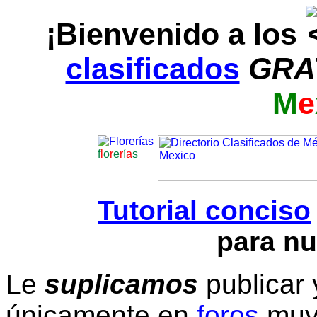
¡Bienvenido a los
clasificados
GRA
M
e
f
l
o
r
e
r
í
a
s
Tutorial conciso
para nu
Le
suplicamos
publicar 
únicamente en
foros
muy 