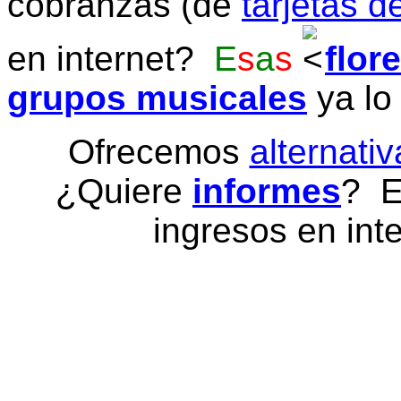
cobranzas (de
tarjetas d
en internet?
E
s
a
s
flor
grupos musicales
ya lo
Ofrecemos
alternativ
¿Quiere
informes
? E
ingresos en inte