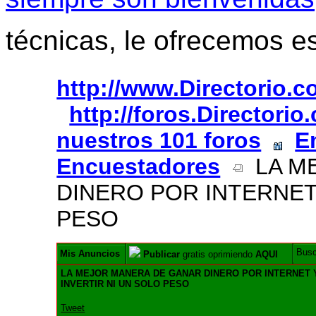
técnicas, le ofrecemos e
http://www.Directorio.
http://foros.Directori
nuestros 101 foros
E
Encuestadores
LA ME
DINERO POR INTERNET 
PESO
Bus
Mis Anuncios
Publicar
gratis oprimiendo
AQUI
LA MEJOR MANERA DE GANAR DINERO POR INTERNET Y
INVERTIR NI UN SOLO PESO
Tweet