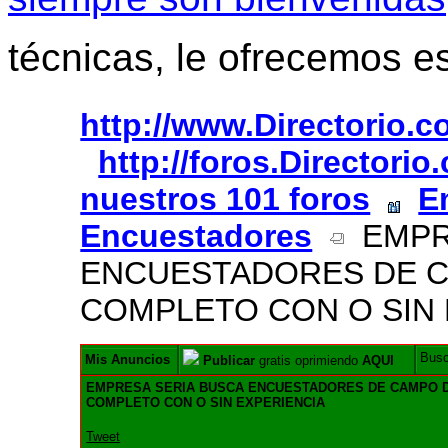
técnicas, le ofrecemos e
http://www.Directorio.
http://foros.Directori
nuestros 101 foros
E
Encuestadores
EMPRE
ENCUESTADORES DE C
COMPLETO CON O SIN 
Bus
Mis Anuncios
Publicar
gratis oprimiendo
AQUI
EMPRESA SERIA BUSCA ENCUESTADORES DE CAMPO 
COMPLETO CON O SIN EXPERIENCIA
Tweet