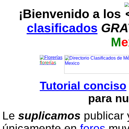
¡Bienvenido a los
clasificados
GRA
M
e
f
l
o
r
e
r
í
a
s
Tutorial conciso
para nu
Le
suplicamos
publicar 
únicamente en
foros
muy 