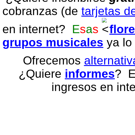
cobranzas (de
tarjetas d
en internet?
E
s
a
s
flor
grupos musicales
ya lo
Ofrecemos
alternativ
¿Quiere
informes
? E
ingresos en inte