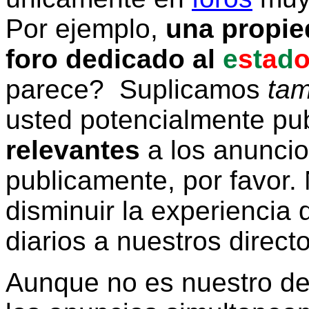
Por ejemplo,
una propie
foro dedicado al
e
s
t
a
d
parece? Suplicamos
tam
usted potencialmente pu
relevantes
a los anunci
publicamente, por favor. 
disminuir la experiencia d
diarios a nuestros direct
Aunque no es nuestro d