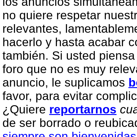
los anuncios simultanea
no quiere respetar nuestr
relevantes, lamentablem
hacerlo y hasta acabar c
también. Si usted piensa
foro que no es muy relev
anuncio, le suplicamos
b
favor, para evitar compli
¿Quiere
reportarnos
cua
de ser borrado o reubic
siempre son bienvenidas