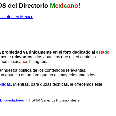
OS
del Directorio
M
e
x
i
c
a
n
o
!
 propiedad va únicamente en el foro dedicado al
e
s
t
a
d
o
tamente
relevantes
a los anuncios que usted contesta
orios
m
e
x
i
c
a
n
o
s
bilingües.
uestra política de los contenidos relevantes,
un anuncio en un foro que no es muy relevante a los
enidas
. Mientras, para dudas técnicas, le ofrecemos este
 Encuestadores
SPIM Servicios Profesionales en