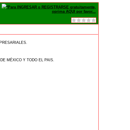
*Para INGRESAR o REGISTRARSE gratuitamente,
oprima AQUI por favor...
PRESARIALES.
DE MÉXICO Y TODO EL PAIS.