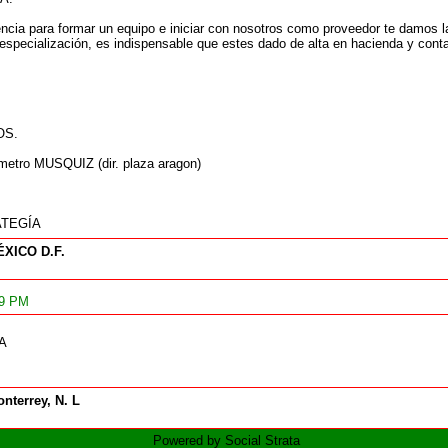
iencia para formar un equipo e iniciar con nosotros como proveedor te damos 
 especialización, es indispensable que estes dado de alta en hacienda y cont
OS.
metro MUSQUIZ (dir. plaza aragon)
ATEGÍA
XICO D.F.
29 PM
A
nterrey, N. L
Powered by Social Strata