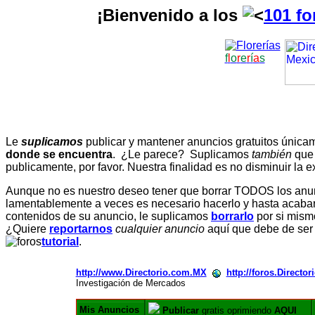
¡Bienvenido a los
101 fo
f
l
o
r
e
r
í
a
s
Le
suplicamos
publicar y mantener anuncios gratuitos únic
donde se encuentra
. ¿Le parece? Suplicamos
también
que
publicamente, por favor. Nuestra finalidad es no disminuir la ex
Aunque no es nuestro deseo tener que borrar TODOS los anunc
lamentablemente a veces es necesario hacerlo y hasta acabar 
contenidos de su anuncio, le suplicamos
borrarlo
por si mismo
¿Quiere
reportarnos
cualquier anuncio
aquí que debe de ser
tutorial
.
http://www.Directorio.com.MX
http://foros.Directo
Investigación de Mercados
Mis Anuncios
Publicar
gratis oprimiendo
AQUI