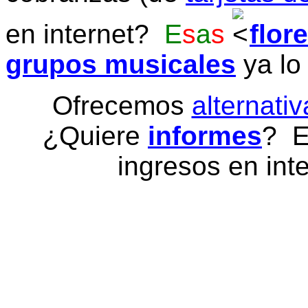
en internet?
E
s
a
s
flor
grupos musicales
ya lo
Ofrecemos
alternativ
¿Quiere
informes
? E
ingresos en inte