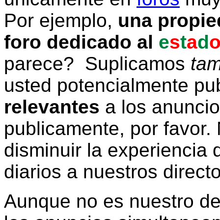
Por ejemplo,
una propie
foro dedicado al
e
s
t
a
d
parece? Suplicamos
tam
usted potencialmente pu
relevantes
a los anunci
publicamente, por favor. 
disminuir la experiencia d
diarios a nuestros direct
Aunque no es nuestro d