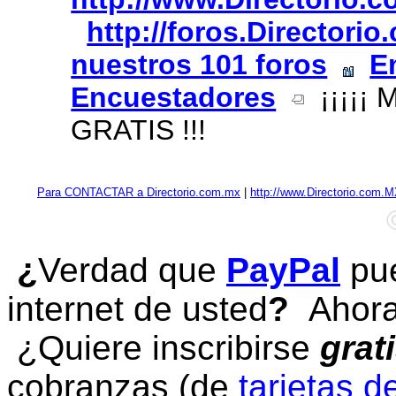
http://foros.Directori
nuestros 101 foros
E
Encuestadores
¡¡¡¡¡
GRATIS !!!
Para CONTACTAR a Directorio.com.mx
|
http://www.Directorio.com.
¿
Verdad que
PayPal
pue
internet de usted
?
Ahora 
¿Quiere inscribirse
grat
cobranzas (de
tarjetas d