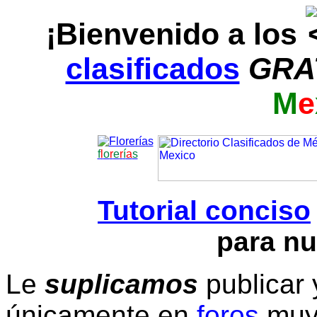
¡Bienvenido a los
clasificados
GRA
M
e
f
l
o
r
e
r
í
a
s
Tutorial conciso
para nu
Le
suplicamos
publicar 
únicamente en
foros
muy 