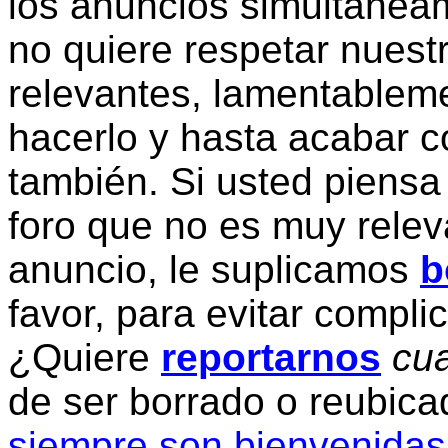
los anuncios simultanea
no quiere respetar nuestr
relevantes, lamentablem
hacerlo y hasta acabar c
también. Si usted piensa
foro que no es muy relev
anuncio, le suplicamos
b
favor, para evitar compli
¿Quiere
reportarnos
cua
de ser borrado o reubic
siempre son bienvenidas