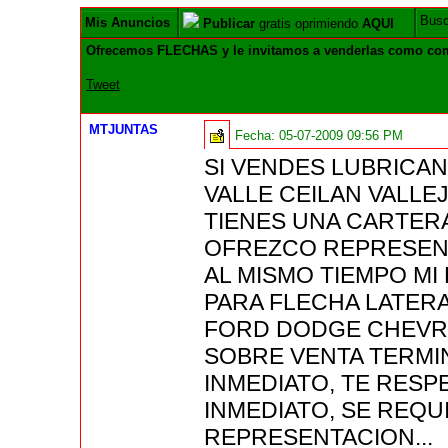
Bus
Mis Anuncios
Publicar
gratis oprimiendo
AQUI
Ofrecemos FLECHAS y le invitamos a venderlas como comi
Tweet
MTJUNTAS
Fecha:
05-07-2009 09:56 PM
SI VENDES LUBRICA
VALLE CEILAN VALLE
TIENES UNA CARTER
OFREZCO REPRESENT
AL MISMO TIEMPO MI
PARA FLECHA LATERA
FORD DODGE CHEVRO
SOBRE VENTA TERMI
INMEDIATO, TE RES
INMEDIATO, SE REQU
REPRESENTACION...