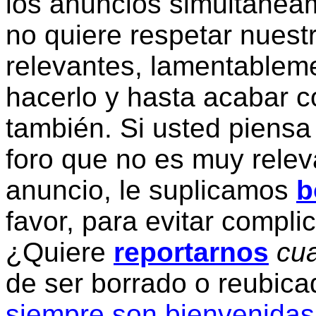
los anuncios simultanea
no quiere respetar nuestr
relevantes, lamentablem
hacerlo y hasta acabar c
también. Si usted piensa
foro que no es muy relev
anuncio, le suplicamos
b
favor, para evitar compli
¿Quiere
reportarnos
cua
de ser borrado o reubic
siempre son bienvenidas