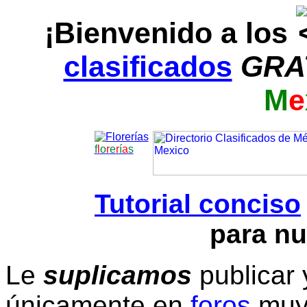
¡Bienvenido a los
clasificados
GRA
M
e
f
l
o
r
e
r
í
a
s
Tutorial conciso
para nu
Le
suplicamos
publicar 
únicamente en
foros
muy 