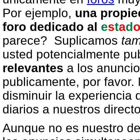
Por ejemplo,
una propie
foro dedicado al
e
s
t
a
d
parece? Suplicamos
tam
usted potencialmente pu
relevantes
a los anunci
publicamente, por favor. 
disminuir la experiencia d
diarios a nuestros direct
Aunque no es nuestro d