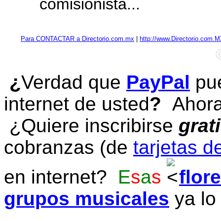
comisionista...
Para CONTACTAR a Directorio.com.mx
|
http://www.Directorio.com.
¿
Verdad que
PayPal
pue
internet de usted
?
Ahora 
¿Quiere inscribirse
grat
cobranzas (de
tarjetas d
en internet?
E
s
a
s
flor
grupos musicales
ya lo