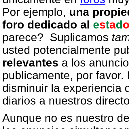
Por ejemplo,
una propie
foro dedicado al
e
s
t
a
d
parece? Suplicamos
tam
usted potencialmente pu
relevantes
a los anunci
publicamente, por favor. 
disminuir la experiencia d
diarios a nuestros direct
Aunque no es nuestro d