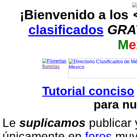
¡Bienvenido a los
clasificados
GRA
M
e
f
l
o
r
e
r
í
a
s
Tutorial conciso
para nu
Le
suplicamos
publicar 
únicamente en
foros
muy 