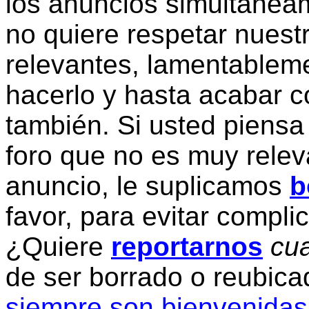
los anuncios simultanea
no quiere respetar nuestr
relevantes, lamentablem
hacerlo y hasta acabar c
también. Si usted piensa
foro que no es muy relev
anuncio, le suplicamos
b
favor, para evitar compli
¿Quiere
reportarnos
cua
de ser borrado o reubic
siempre son bienvenidas