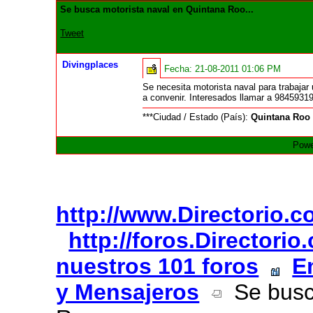
Se busca motorista naval en Quintana Roo...
Tweet
Divingplaces
Fecha:
21-08-2011 01:06 PM
Se necesita motorista naval para trabajar
a convenir. Interesados llamar a 9845931
***Ciudad / Estado (País):
Quintana Roo
Powe
http://www.Directorio.
http://foros.Directori
nuestros 101 foros
E
y Mensajeros
Se busca