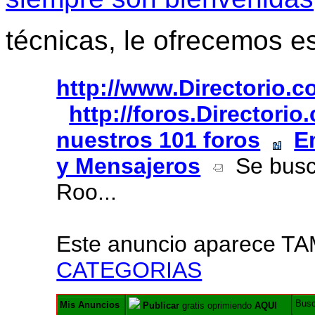
técnicas, le ofrecemos e
http://www.Directorio.
http://foros.Directori
nuestros 101 foros
E
y Mensajeros
Se busca
Roo...
Este anuncio aparece T
CATEGORIAS
Bus
Mis Anuncios
Publicar
gratis oprimiendo
AQUI