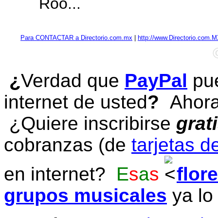
Roo...
Para CONTACTAR a Directorio.com.mx
|
http://www.Directorio.com.
¿
Verdad que
PayPal
pue
internet de usted
?
Ahora 
¿Quiere inscribirse
grat
cobranzas (de
tarjetas d
en internet?
E
s
a
s
flor
grupos musicales
ya lo