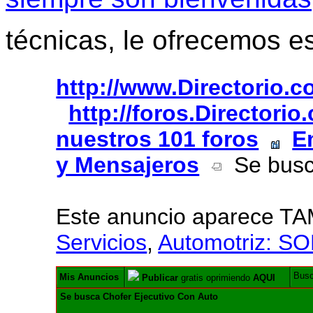
técnicas, le ofrecemos e
http://www.Directorio.
http://foros.Directori
nuestros 101 foros
E
y Mensajeros
Se busca
Este anuncio aparece T
Servicios
,
Automotriz: S
Bus
Mis Anuncios
Publicar
gratis oprimiendo
AQUI
Se busca Chofer Ejecutivo Con Auto