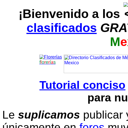
¡Bienvenido a los
clasificados
GRA
M
e
f
l
o
r
e
r
í
a
s
Tutorial conciso
para nu
Le
suplicamos
publicar 
únicamente en
foros
muy 