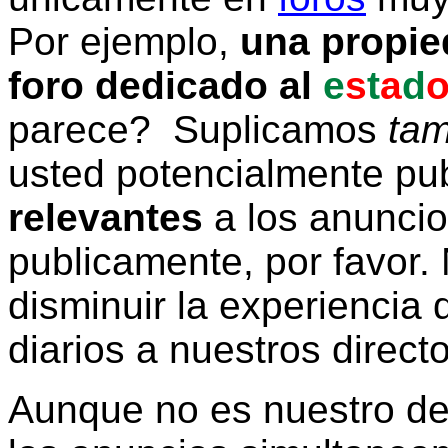
Por ejemplo,
una propie
foro dedicado al
e
s
t
a
d
parece? Suplicamos
tam
usted potencialmente pu
relevantes
a los anunci
publicamente, por favor. 
disminuir la experiencia d
diarios a nuestros direct
Aunque no es nuestro d