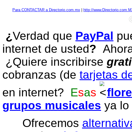
Para CONTACTAR a Directorio.com.mx
|
http://www.Directorio.com.
¿
Verdad que
PayPal
pue
internet de usted
?
Ahora 
¿Quiere inscribirse
grat
cobranzas (de
tarjetas d
en internet?
E
s
a
s
flor
grupos musicales
ya lo
Ofrecemos
alternativ