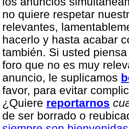
los anuncios simultanea
no quiere respetar nuestr
relevantes, lamentablem
hacerlo y hasta acabar c
también. Si usted piensa
foro que no es muy relev
anuncio, le suplicamos
b
favor, para evitar compli
¿Quiere
reportarnos
cua
de ser borrado o reubic
siempre son bienvenidas